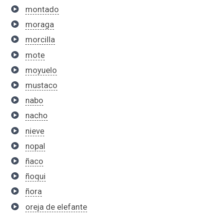
montado
moraga
morcilla
mote
moyuelo
mustaco
nabo
nacho
nieve
nopal
ñaco
ñoqui
ñora
oreja de elefante