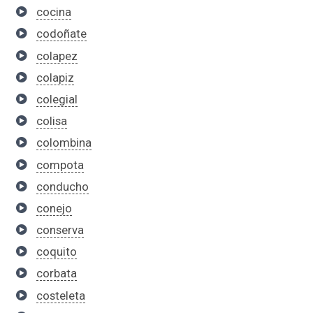
cocina
codoñate
colapez
colapiz
colegial
colisa
colombina
compota
conducho
conejo
conserva
coquito
corbata
costeleta