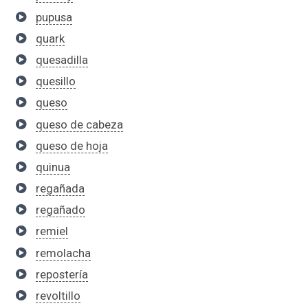
pupusa
quark
quesadilla
quesillo
queso
queso de cabeza
queso de hoja
quinua
regañada
regañado
remiel
remolacha
repostería
revoltillo