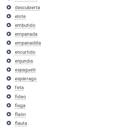
descubierta
elote
embutido
empanada
empanadilla
encurtido
enjundia
espagueti
espárrago
feta
fideo
fisga
flaón
flauta