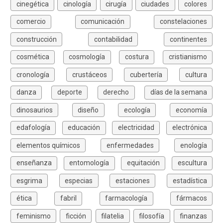
cinegética
cinología
cirugía
ciudades
colores
comercio
comunicación
constelaciones
construcción
contabilidad
continentes
cosmética
cosmología
costura
cristianismo
cronología
crustáceos
cubertería
cultura
danza
deporte
derecho
días de la semana
dinosaurios
diseño
ecología
economía
edafología
educación
electricidad
electrónica
elementos químicos
enfermedades
enología
enseñanza
entomología
equitación
escultura
esgrima
especias
estaciones
estadística
ética
fabril
farmacología
fármacos
feminismo
ficción
filatelia
filosofía
finanzas