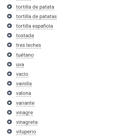
tortilla de patata
tortilla de patatas
tortilla española
tostada
tres leches
tuétano
uva
vacío
vainilla
valona
variante
vinagre
vinagreta
vituperio