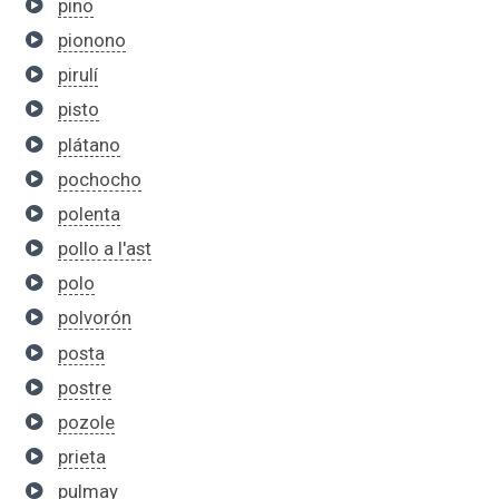
pino
pionono
pirulí
pisto
plátano
pochocho
polenta
pollo a l'ast
polo
polvorón
posta
postre
pozole
prieta
pulmay