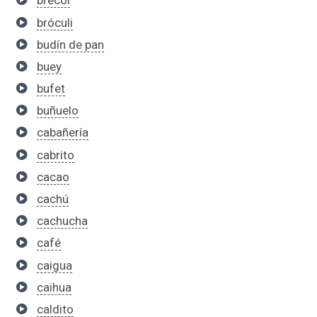
brécol
bróculi
budín de pan
buey
bufet
buñuelo
cabañería
cabrito
cacao
cachú
cachucha
café
caigua
caihua
caldito