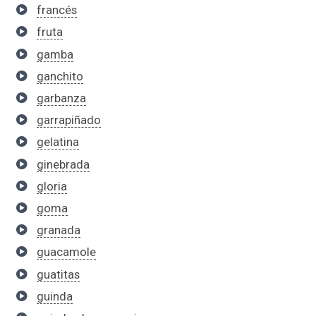
francés
fruta
gamba
ganchito
garbanza
garrapiñado
gelatina
ginebrada
gloria
goma
granada
guacamole
guatitas
guinda