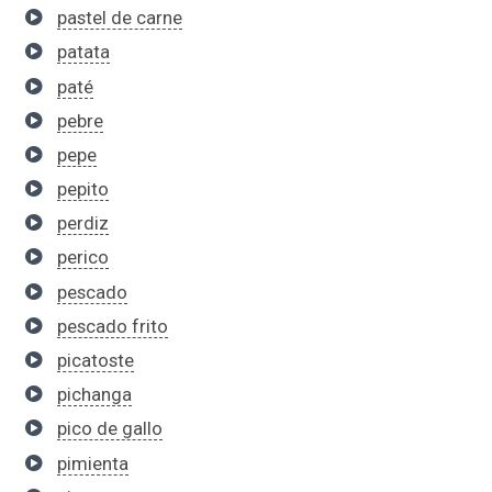
pastel de carne
patata
paté
pebre
pepe
pepito
perdiz
perico
pescado
pescado frito
picatoste
pichanga
pico de gallo
pimienta