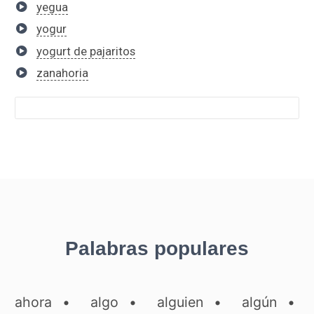
yegua
yogur
yogurt de pajaritos
zanahoria
Palabras populares
ahora
•
algo
•
alguien
•
algún
•