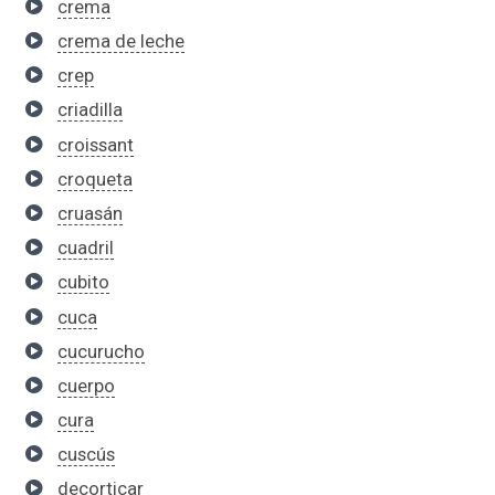
crema
crema de leche
crep
criadilla
croissant
croqueta
cruasán
cuadril
cubito
cuca
cucurucho
cuerpo
cura
cuscús
decorticar