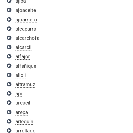
ajipa
ajoaceite
ajoarriero
alcaparra
alcarchofa
alcarcil
alfajor
alfeñique
alioli
altramuz
api
arcacil
arepa
arlequín
arrollado