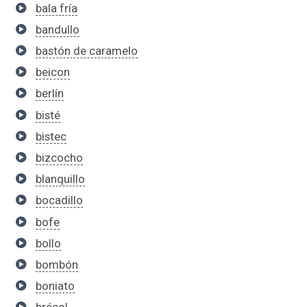
bala fría
bandullo
bastón de caramelo
beicon
berlín
bisté
bistec
bizcocho
blanquillo
bocadillo
bofe
bollo
bombón
boniato