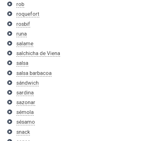
rob
roquefort
rosbif
runa
salame
salchicha de Viena
salsa
salsa barbacoa
sándwich
sardina
sazonar
sémola
sésamo
snack