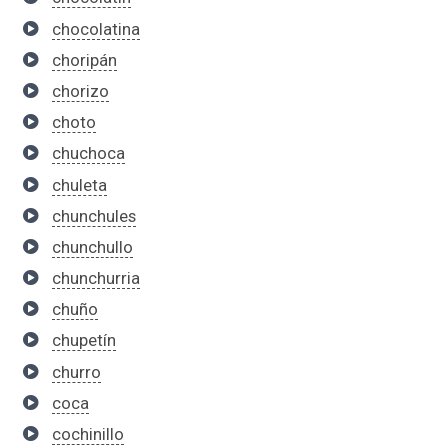
chocolatina
choripán
chorizo
choto
chuchoca
chuleta
chunchules
chunchullo
chunchurria
chuño
chupetín
churro
coca
cochinillo