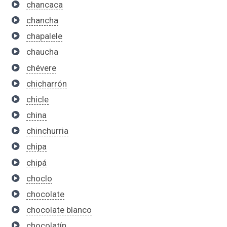
chancaca
chancha
chapalele
chaucha
chévere
chicharrón
chicle
china
chinchurria
chipa
chipá
choclo
chocolate
chocolate blanco
chocolatín