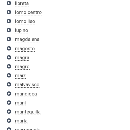
libreta
lomo centro
lomo liso
lupino
magdalena
magosto
magra
magro
maíz
malvavisco
mandioca
maní
mantequilla
maría
marraqueta