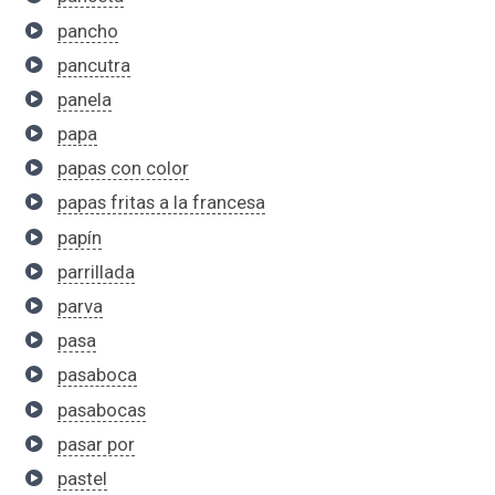
pancho
pancutra
panela
papa
papas con color
papas fritas a la francesa
papín
parrillada
parva
pasa
pasaboca
pasabocas
pasar por
pastel