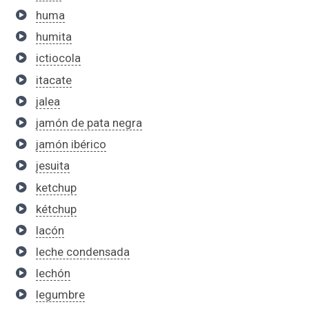
huma
humita
ictiocola
itacate
jalea
jamón de pata negra
jamón ibérico
jesuita
ketchup
kétchup
lacón
leche condensada
lechón
legumbre