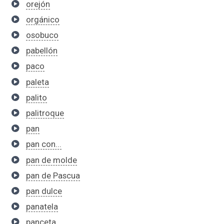
orejón
orgánico
osobuco
pabellón
paco
paleta
palito
palitroque
pan
pan con...
pan de molde
pan de Pascua
pan dulce
panatela
panceta