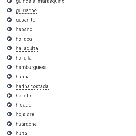
guinda al marasquino
guirlache
gusanito
habano
hallaca
hallaquita
hallulla
hamburguesa
harina
harina tostada
helado
hígado
hojaldre
huarache
hulte