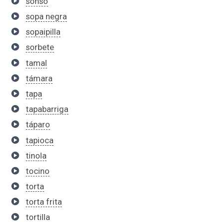
sonso
sopa negra
sopaipilla
sorbete
tamal
támara
tapa
tapabarriga
táparo
tapioca
tinola
tocino
torta
torta frita
tortilla