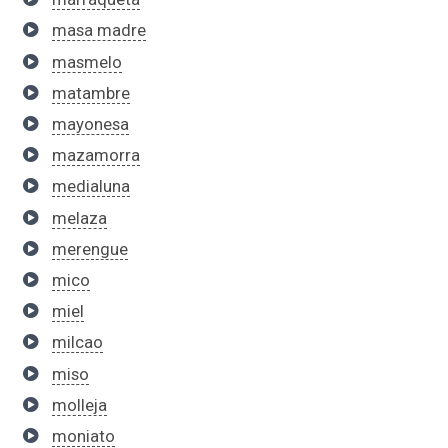
masa madre
masmelo
matambre
mayonesa
mazamorra
medialuna
melaza
merengue
mico
miel
milcao
miso
molleja
moniato