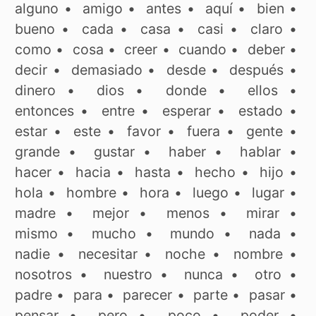
alguno
•
amigo
•
antes
•
aquí
•
bien
•
bueno
•
cada
•
casa
•
casi
•
claro
•
como
•
cosa
•
creer
•
cuando
•
deber
•
decir
•
demasiado
•
desde
•
después
•
dinero
•
dios
•
donde
•
ellos
•
entonces
•
entre
•
esperar
•
estado
•
estar
•
este
•
favor
•
fuera
•
gente
•
grande
•
gustar
•
haber
•
hablar
•
hacer
•
hacia
•
hasta
•
hecho
•
hijo
•
hola
•
hombre
•
hora
•
luego
•
lugar
•
madre
•
mejor
•
menos
•
mirar
•
mismo
•
mucho
•
mundo
•
nada
•
nadie
•
necesitar
•
noche
•
nombre
•
nosotros
•
nuestro
•
nunca
•
otro
•
padre
•
para
•
parecer
•
parte
•
pasar
•
pensar
•
pero
•
poco
•
poder
•