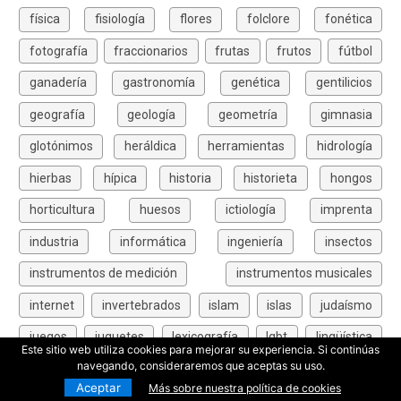
física
fisiología
flores
folclore
fonética
fotografía
fraccionarios
frutas
frutos
fútbol
ganadería
gastronomía
genética
gentilicios
geografía
geología
geometría
gimnasia
glotónimos
heráldica
herramientas
hidrología
hierbas
hípica
historia
historieta
hongos
horticultura
huesos
ictiología
imprenta
industria
informática
ingeniería
insectos
instrumentos de medición
instrumentos musicales
internet
invertebrados
islam
islas
judaísmo
juegos
juguetes
lexicografía
lgbt
lingüística
Este sitio web utiliza cookies para mejorar su experiencia. Si continúas
navegando, consideraremos que aceptas su uso.
líquidos
literatura
lógica
lucha
malabarismo
Aceptar
Más sobre nuestra política de cookies
mamíferos
mares
matemáticas
materiales