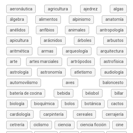
aeronáutica
agricultura
ajedrez
algas
álgebra
alimentos
alpinismo
anatomía
anélidos
anfibios
animales
antropología
apicultura
arácnidos
árboles
arbustos
aritmética
armas
arqueología
arquitectura
arte
artes marciales
artrópodos
astrofísica
astrología
astronomía
atletismo
audiología
automovilismo
aves
baloncesto
batería de cocina
bebida
béisbol
billar
biología
bioquímica
bolos
botánica
cactos
cardiología
carpintería
cereales
cerrajería
cetrería
ciclismo
ciencia
ciencia ficción
cine