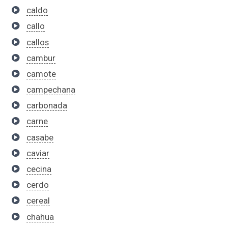
caldo
callo
callos
cambur
camote
campechana
carbonada
carne
casabe
caviar
cecina
cerdo
cereal
chahua