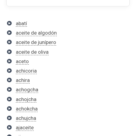
abatí
aceite de algodón
aceite de junípero
aceite de oliva
aceto
achicoria
achira
achogcha
achojcha
achokcha
achujcha
ajaceite