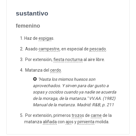
sustantivo
femenino
Haz de
espiga
s.
Asado
campestre
, en especial de
pescado
.
Por extensión,
fiesta
nocturna
al aire libre.
Matanza del
cerdo
.
"Hasta los mismos huesos son
aprovechados. Y sirven para dar gusto a
sopas y cocidos cuando ya nadie se acuerda
de la moraga, de la matanza." VV.AA. (1982)
Manual de la matanza. Madrid: R&B, p. 211
Por extensión, primeros
trozo
s de
carne
de la
matanza
aliñada
con
ajo
s y
pimienta
molida.