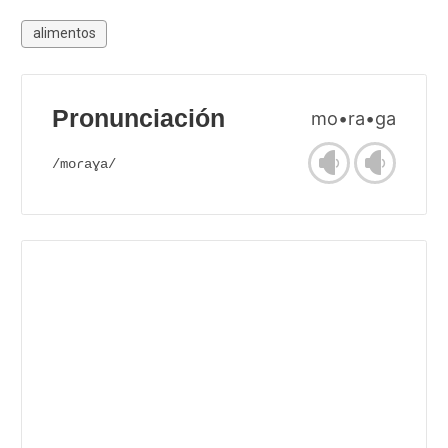
alimentos
Pronunciación
mo•ra•ga
/moɾaɣa/