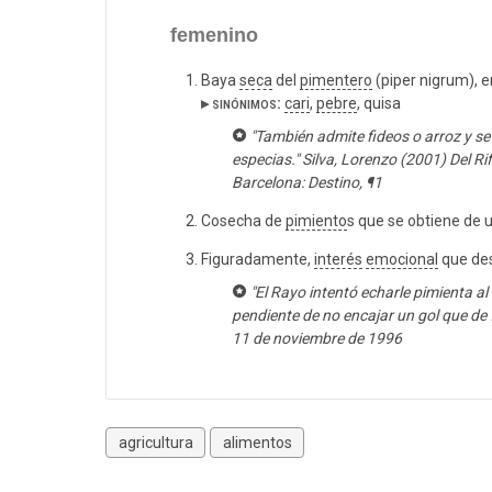
femenino
Baya
seca
del
pimentero
(piper nigrum),
▸ sinónimos:
cari
,
pebre
, quisa
"También admite fideos o arroz y se
especias." Silva, Lorenzo (2001) Del Rif
Barcelona: Destino, ¶1
Cosecha de
pimiento
s que se obtiene de 
Figuradamente,
interés
emocional
que des
"El Rayo intentó echarle pimienta a
pendiente de no encajar un gol que de f
11 de noviembre de 1996
agricultura
alimentos