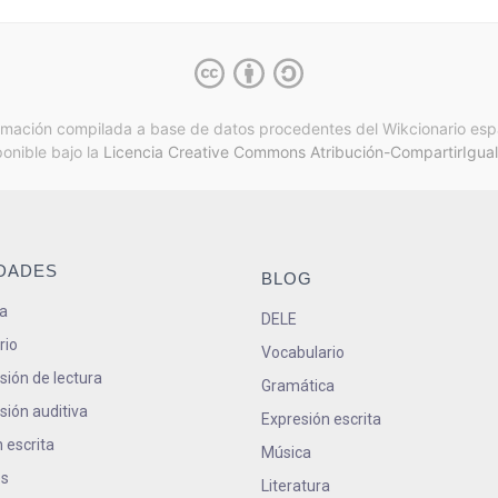
rmación compilada a base de datos procedentes del Wikcionario esp
ponible bajo la
Licencia Creative Commons Atribución-CompartirIgual
IDADES
BLOG
a
DELE
rio
Vocabulario
ión de lectura
Gramática
ión auditiva
Expresión escrita
 escrita
Música
s
Literatura