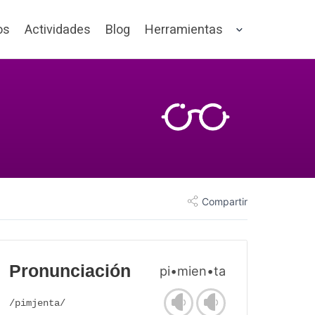
os
Actividades
Blog
Herramientas
Compartir
Pronunciación
pi•mien•ta
/pimjenta/