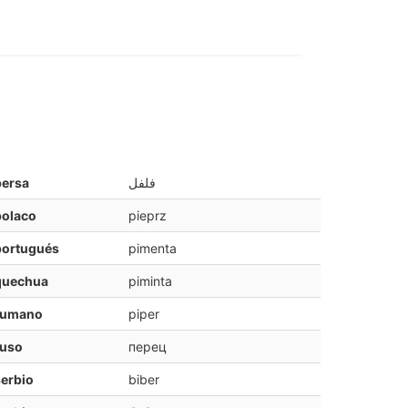
persa
فلفل
polaco
pieprz
portugués
pimenta
quechua
piminta
rumano
piper
ruso
перец
erbio
biber