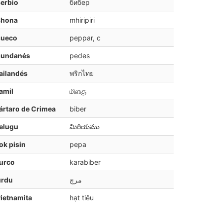
erbio
бибер
shona
mhiripiri
sueco
peppar, c
sundanés
pedes
ailandés
พริกไทย
amil
மிளகு
ártaro de Crimea
biber
elugu
మిరియము
ok pisin
pepa
urco
karabiber
urdu
مرچ
ietnamita
hạt tiêu