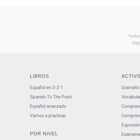
*Info
dis
LIBROS
ACTIV
Español en 3-2-1
Gramátic
Spanish To The Point
Vocabula
Español avanzado
Comprens
Vamos a practicar
Comprens
Expresión
POR NIVEL
Exámene