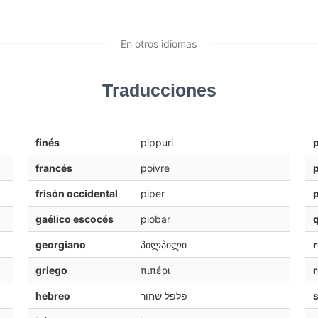
En otros idiomas
Traducciones
finés
pippuri
francés
poivre
frisón occidental
piper
gaélico escocés
piobar
georgiano
პილპილი
griego
πιπέρι
hebreo
פלפל שחור
s