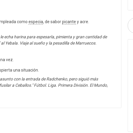
 empleada como
especia
, de sabor
picante
y acre.
 le echa harina para espesarla, pimienta y gran cantidad de
 al Yebala. Viaje al sueño y la pesadilla de Marruecos.
una vez.
pierta una situación.
l asunto con la entrada de Radchenko, pero siguió más
usilar a Ceballos." Fútbol. Liga. Primera División. El Mundo,