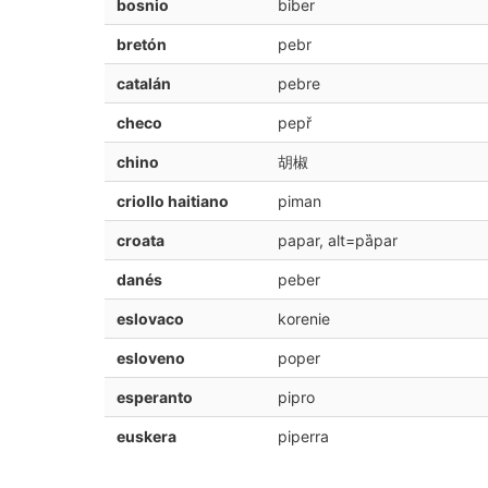
bosnio
biber
bretón
pebr
catalán
pebre
checo
pepř
chino
胡椒
criollo haitiano
piman
croata
papar, alt=pȁpar
danés
peber
eslovaco
korenie
esloveno
poper
esperanto
pipro
euskera
piperra