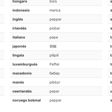
húngaro
bors
s
indonesio
merica
inglés
pepper
irlandés
piobar
italiano
pepe
t
japonés
胡椒
t
lingala
pilipilí
t
luxemburgués
Peffer
t
macedonio
бибер
t
manés
pibbyr
t
neerlandés
peper
noruego bokmal
pepper
v