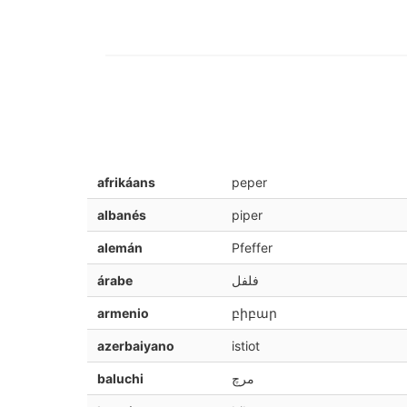
afrikáans
peper
albanés
piper
alemán
Pfeffer
árabe
فلفل
armenio
բիբար
azerbaiyano
istiot
baluchi
مرچ