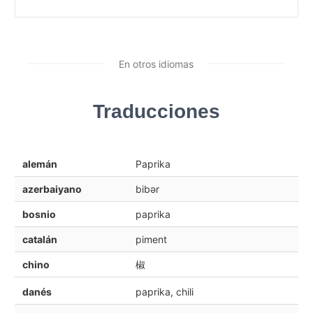
En otros idiomas
Traducciones
alemán
Paprika
azerbaiyano
bibər
bosnio
paprika
catalán
piment
chino
椒
danés
paprika, chili