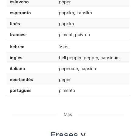
esloveno
poper
esperanto
papriko, kapsiko
finés
paprika
francés
piment, poivron
hebreo
פלפל
inglés
bell pepper, pepper, capsicum
italiano
peperone, capsico
neerlandés
peper
portugués
pimento
Más
Frases y