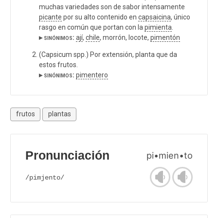
muchas variedades son de sabor intensamente
picante
por su alto contenido en
capsaicina
, único
rasgo en común que portan con la
pimienta
.
▸ sinónimos:
ají
,
chile
, morrón, locote,
pimentón
(Capsicum spp.) Por extensión, planta que da
estos frutos.
▸ sinónimos:
pimentero
frutos
plantas
Pronunciación
pi•mien•to
/pimjento/