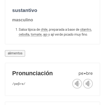
sustantivo
masculino
Salsa típica de
chile
, preparada a base de
cilantro
,
cebolla
,
tomate
,
ajo
y ají verde picado muy fino.
alimentos
Pronunciación
pe•bre
/peβɾe/