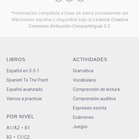
*Información compilada a base de datos procedentes del
Wikcionario español y
disponible bajo la
Licencia Creative
Commons Atribución-CompartirIgual 3.0
LIBROS
ACTIVIDADES
Español en 3-2-1
Gramática
Spanish To The Point
Vocabulario
Español avanzado
Comprensión de lectura
Vamos a practicar
Comprensión auditiva
Expresión escrita
POR NIVEL
Exámenes
Juegos
A1/A2
•
B1
B2
•
C1/C2