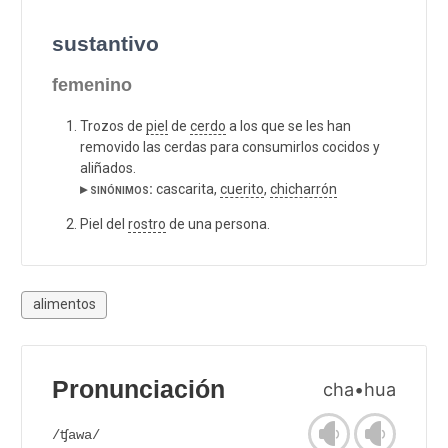
sustantivo
femenino
Trozos de
piel
de
cerdo
a los que se les han
removido las cerdas para consumirlos cocidos y
aliñados.
▸ sinónimos:
cascarita,
cuerito
,
chicharrón
Piel del
rostro
de una persona.
alimentos
Pronunciación
cha•hua
/ʧawa/