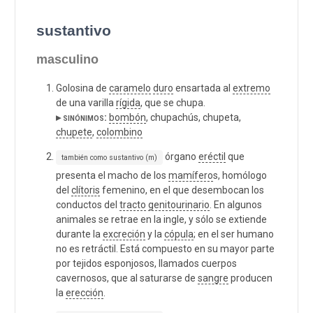
sustantivo
masculino
Golosina de
caramelo
duro
ensartada al
extremo
de una varilla
rígida
, que se chupa.
▸ sinónimos:
bombón
, chupachús, chupeta,
chupete
,
colombino
órgano
eréctil
que
también como sustantivo (m)
presenta el macho de los
mamífero
s, homólogo
del
clítoris
femenino, en el que desembocan los
conductos del
tracto
genitourinario
. En algunos
animales se retrae en la ingle, y sólo se extiende
durante la
excreción
y la
cópula
; en el ser humano
no es retráctil. Está compuesto en su mayor parte
por tejidos esponjosos, llamados cuerpos
cavernosos, que al saturarse de
sangre
producen
la
erección
.