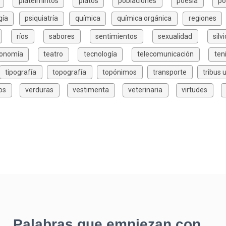
platelmintos
platos
poblaciones
poesía
po
gía
psiquiatría
química
química orgánica
regiones
ríos
sabores
sentimientos
sexualidad
silv
xonomía
teatro
tecnología
telecomunicación
ten
tipografía
topografía
topónimos
transporte
tribus 
os
verduras
vestimenta
veterinaria
virtudes
Palabras que empiezan con...