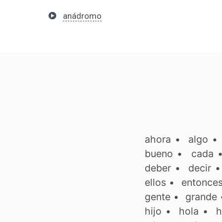
anádromo
ahora
•
algo
bueno
•
cada
deber
•
decir
ellos
•
entonce
gente
•
grande
hijo
•
hola
•
h