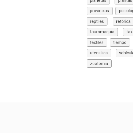
planetas
plantas
provincias
psicolo
reptiles
retórica
tauromaquia
ta
textiles
tiempo
utensilios
vehícul
zootomía