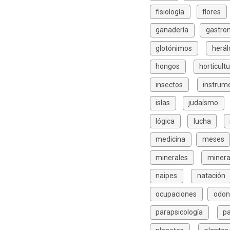
fisiología
flores
ganadería
gastro
glotónimos
herál
hongos
horticult
insectos
instrum
islas
judaísmo
lógica
lucha
medicina
meses
minerales
minera
naipes
natación
ocupaciones
odon
parapsicología
p