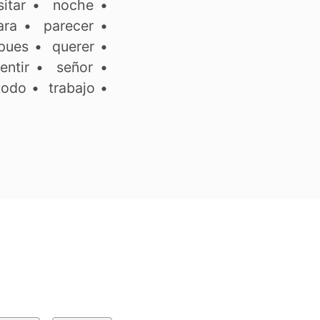
itar
•
noche
•
ara
•
parecer
•
pues
•
querer
•
entir
•
señor
•
todo
•
trabajo
•