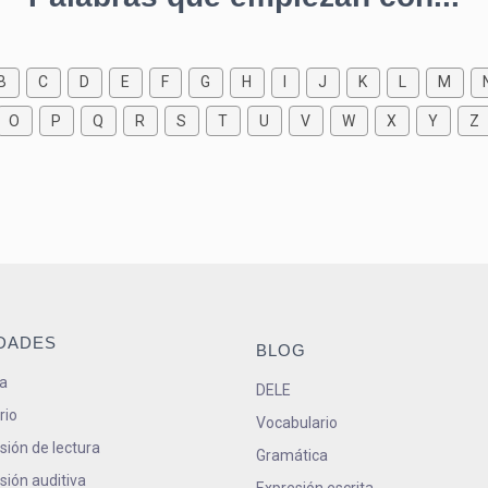
B
C
D
E
F
G
H
I
J
K
L
M
O
P
Q
R
S
T
U
V
W
X
Y
Z
IDADES
BLOG
a
DELE
rio
Vocabulario
ión de lectura
Gramática
ión auditiva