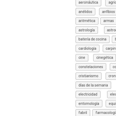
aeronáutica
agri
anélidos
anfibios
aritmética
armas
astrología
astr
batería de cocina
cardiología
carpin
cine
cinegética
constelaciones
c
cristianismo
cron
días de la semana
electricidad
ele
entomología
equi
fabril
farmacologí