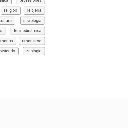
lítica
profesiones
religión
relojería
icultura
sociología
is
termodinámica
urbanas
urbanismo
vivienda
zoología