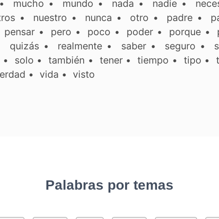
•
mucho
•
mundo
•
nada
•
nadie
•
neces
tros
•
nuestro
•
nunca
•
otro
•
padre
•
p
•
pensar
•
pero
•
poco
•
poder
•
porque
•
•
quizás
•
realmente
•
saber
•
seguro
•
s
•
solo
•
también
•
tener
•
tiempo
•
tipo
•
erdad
•
vida
•
visto
Palabras por temas