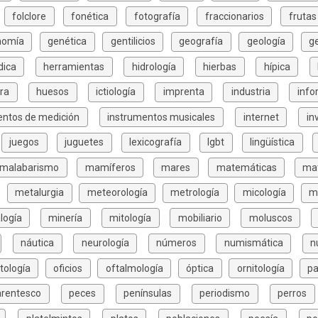
folclore
fonética
fotografía
fraccionarios
frutas
nomía
genética
gentilicios
geografía
geología
g
dica
herramientas
hidrología
hierbas
hípica
ura
huesos
ictiología
imprenta
industria
info
entos de medición
instrumentos musicales
internet
in
juegos
juguetes
lexicografía
lgbt
lingüística
malabarismo
mamíferos
mares
matemáticas
mat
metalurgia
meteorología
metrología
micología
m
logía
minería
mitología
mobiliario
moluscos
náutica
neurología
números
numismática
n
tología
oficios
oftalmología
óptica
ornitología
pa
arentesco
peces
penínsulas
periodismo
perros