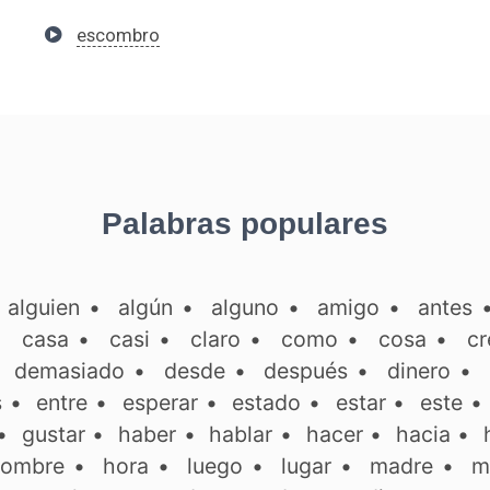
escombro
Palabras populares
•
alguien
•
algún
•
alguno
•
amigo
•
antes
•
casa
•
casi
•
claro
•
como
•
cosa
•
cr
•
demasiado
•
desde
•
después
•
dinero
•
s
•
entre
•
esperar
•
estado
•
estar
•
este
•
gustar
•
haber
•
hablar
•
hacer
•
hacia
•
ombre
•
hora
•
luego
•
lugar
•
madre
•
m