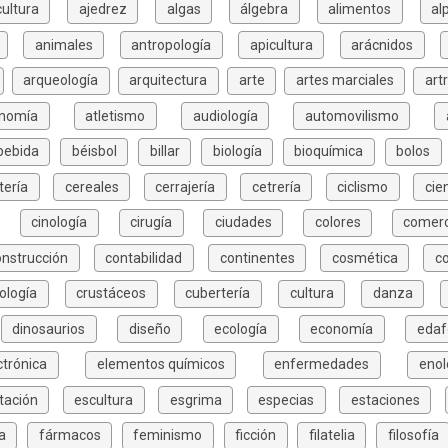
cultura
ajedrez
algas
álgebra
alimentos
al
animales
antropología
apicultura
arácnidos
arqueología
arquitectura
arte
artes marciales
art
onomía
atletismo
audiología
automovilismo
bebida
béisbol
billar
biología
bioquímica
bolos
tería
cereales
cerrajería
cetrería
ciclismo
cie
cinología
cirugía
ciudades
colores
comerc
onstrucción
contabilidad
continentes
cosmética
c
ología
crustáceos
cubertería
cultura
danza
dinosaurios
diseño
ecología
economía
edaf
ctrónica
elementos químicos
enfermedades
enol
tación
escultura
esgrima
especias
estaciones
a
fármacos
feminismo
ficción
filatelia
filosofía