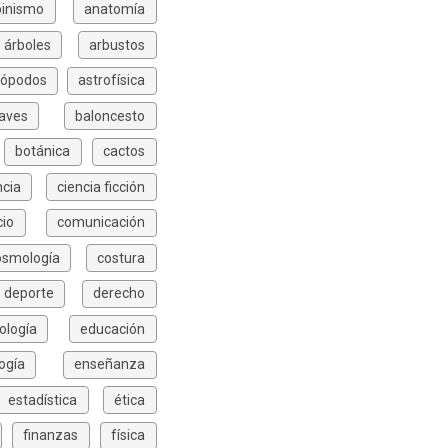
pinismo
anatomía
árboles
arbustos
rópodos
astrofísica
aves
baloncesto
botánica
cactos
ncia
ciencia ficción
io
comunicación
osmología
costura
deporte
derecho
ología
educación
ogía
enseñanza
estadística
ética
finanzas
física