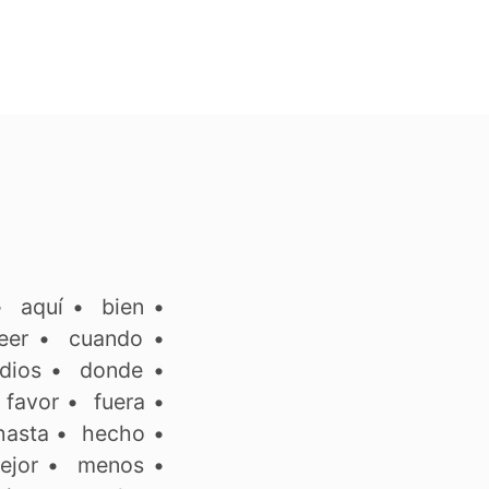
•
aquí
•
bien
•
eer
•
cuando
•
dios
•
donde
•
•
favor
•
fuera
•
hasta
•
hecho
•
ejor
•
menos
•