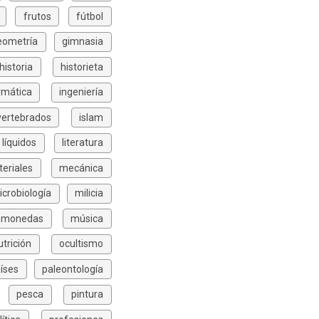
frutos
fútbol
eometría
gimnasia
historia
historieta
rmática
ingeniería
vertebrados
islam
líquidos
literatura
eriales
mecánica
icrobiología
milicia
monedas
música
utrición
ocultismo
íses
paleontología
pesca
pintura