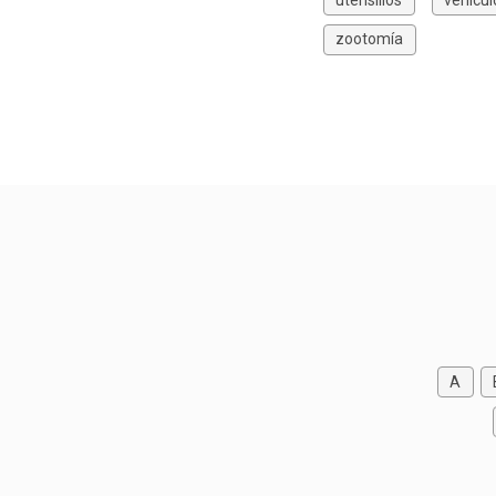
zootomía
A