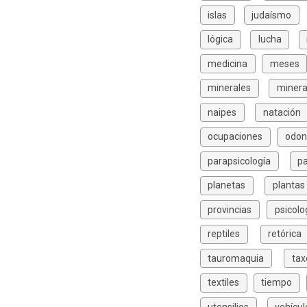
islas
judaísmo
lógica
lucha
medicina
meses
minerales
minera
naipes
natación
ocupaciones
odon
parapsicología
p
planetas
plantas
provincias
psicolo
reptiles
retórica
tauromaquia
ta
textiles
tiempo
utensilios
vehícul