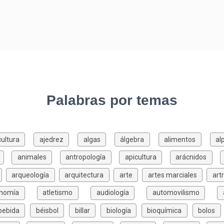
Palabras por temas
cultura
ajedrez
algas
álgebra
alimentos
al
animales
antropología
apicultura
arácnidos
arqueología
arquitectura
arte
artes marciales
art
onomía
atletismo
audiología
automovilismo
bebida
béisbol
billar
biología
bioquímica
bolos