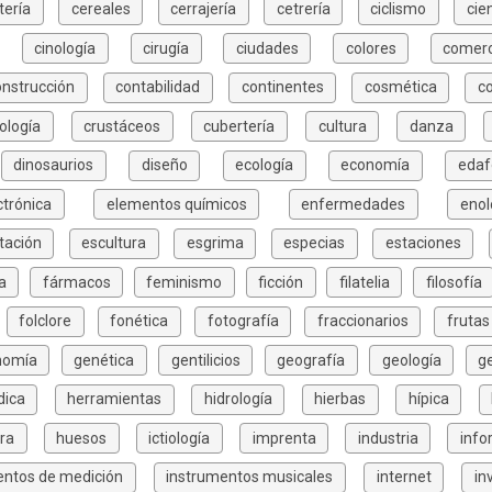
tería
cereales
cerrajería
cetrería
ciclismo
cie
cinología
cirugía
ciudades
colores
comerc
onstrucción
contabilidad
continentes
cosmética
c
ología
crustáceos
cubertería
cultura
danza
dinosaurios
diseño
ecología
economía
edaf
ctrónica
elementos químicos
enfermedades
enol
tación
escultura
esgrima
especias
estaciones
a
fármacos
feminismo
ficción
filatelia
filosofía
folclore
fonética
fotografía
fraccionarios
frutas
nomía
genética
gentilicios
geografía
geología
g
dica
herramientas
hidrología
hierbas
hípica
ura
huesos
ictiología
imprenta
industria
info
entos de medición
instrumentos musicales
internet
in