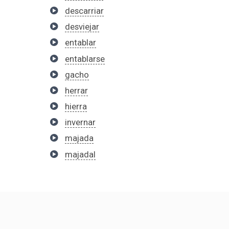
descarriar
desviejar
entablar
entablarse
gacho
herrar
hierra
invernar
majada
majadal