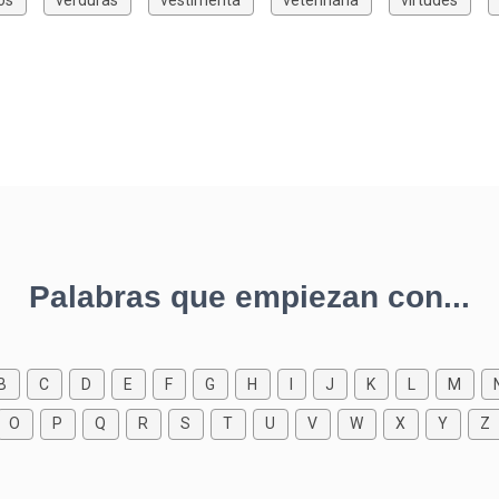
Palabras que empiezan con...
B
C
D
E
F
G
H
I
J
K
L
M
O
P
Q
R
S
T
U
V
W
X
Y
Z