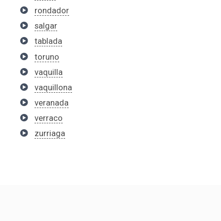
rondador
salgar
tablada
toruno
vaquilla
vaquillona
veranada
verraco
zurriaga