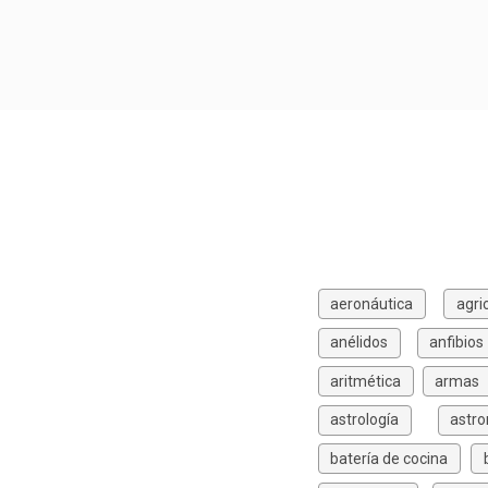
aeronáutica
agri
anélidos
anfibios
aritmética
armas
astrología
astr
batería de cocina