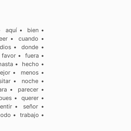
•
aquí
•
bien
•
eer
•
cuando
•
dios
•
donde
•
•
favor
•
fuera
•
hasta
•
hecho
•
ejor
•
menos
•
itar
•
noche
•
ara
•
parecer
•
pues
•
querer
•
entir
•
señor
•
todo
•
trabajo
•