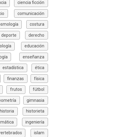
ncia
ciencia ficción
io
comunicación
osmología
costura
deporte
derecho
ología
educación
ogía
enseñanza
estadística
ética
finanzas
física
frutos
fútbol
eometría
gimnasia
historia
historieta
rmática
ingeniería
vertebrados
islam