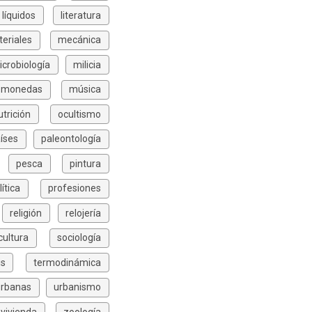
líquidos
literatura
eriales
mecánica
icrobiología
milicia
monedas
música
utrición
ocultismo
íses
paleontología
pesca
pintura
lítica
profesiones
religión
relojería
icultura
sociología
is
termodinámica
urbanas
urbanismo
vivienda
zoología