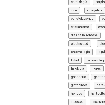
cardiología
carpin
cine
cinegética
constelaciones
c
cristianismo
cron
días de la semana
electricidad
ele
entomología
equi
fabril
farmacologí
fisiología
flores
ganadería
gastro
glotónimos
herál
hongos
horticult
insectos
instrum