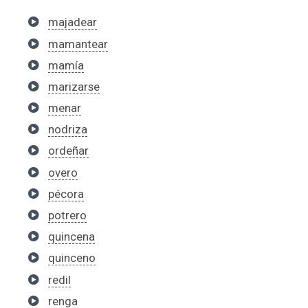
majadear
mamantear
mamía
marizarse
menar
nodriza
ordeñar
overo
pécora
potrero
quincena
quinceno
redil
renga