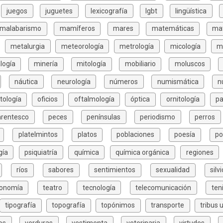
juegos
juguetes
lexicografía
lgbt
lingüística
malabarismo
mamíferos
mares
matemáticas
mat
metalurgia
meteorología
metrología
micología
m
logía
minería
mitología
mobiliario
moluscos
náutica
neurología
números
numismática
n
tología
oficios
oftalmología
óptica
ornitología
pa
arentesco
peces
penínsulas
periodismo
perros
platelmintos
platos
poblaciones
poesía
po
gía
psiquiatría
química
química orgánica
regiones
ríos
sabores
sentimientos
sexualidad
silv
xonomía
teatro
tecnología
telecomunicación
ten
tipografía
topografía
topónimos
transporte
tribus 
os
verduras
vestimenta
veterinaria
virtudes