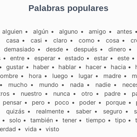
Palabras populares
•
alguien
•
algún
•
alguno
•
amigo
•
antes
•
casa
•
casi
•
claro
•
como
•
cosa
•
cr
•
demasiado
•
desde
•
después
•
dinero
•
s
•
entre
•
esperar
•
estado
•
estar
•
este
•
gustar
•
haber
•
hablar
•
hacer
•
hacia
•
ombre
•
hora
•
luego
•
lugar
•
madre
•
m
•
mucho
•
mundo
•
nada
•
nadie
•
neces
tros
•
nuestro
•
nunca
•
otro
•
padre
•
p
•
pensar
•
pero
•
poco
•
poder
•
porque
•
•
quizás
•
realmente
•
saber
•
seguro
•
s
•
solo
•
también
•
tener
•
tiempo
•
tipo
•
erdad
•
vida
•
visto