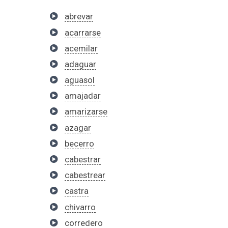
abrevar
acarrarse
acemilar
adaguar
aguasol
amajadar
amarizarse
azagar
becerro
cabestrar
cabestrear
castra
chivarro
corredero