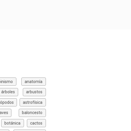
pinismo
anatomía
árboles
arbustos
rópodos
astrofísica
aves
baloncesto
botánica
cactos