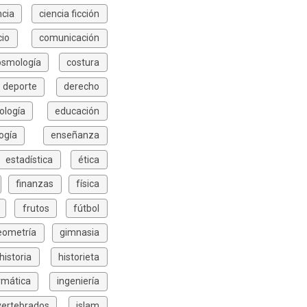
ncia
ciencia ficción
io
comunicación
osmología
costura
deporte
derecho
ología
educación
ogía
enseñanza
estadística
ética
finanzas
física
frutos
fútbol
eometría
gimnasia
historia
historieta
rmática
ingeniería
vertebrados
islam