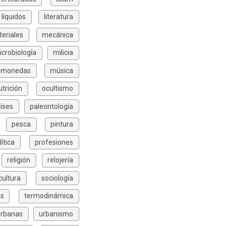
líquidos
literatura
eriales
mecánica
icrobiología
milicia
monedas
música
utrición
ocultismo
íses
paleontología
pesca
pintura
lítica
profesiones
religión
relojería
icultura
sociología
is
termodinámica
urbanas
urbanismo