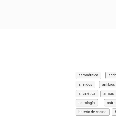
aeronáutica
agri
anélidos
anfibios
aritmética
armas
astrología
astr
batería de cocina