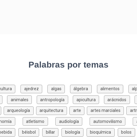
Palabras por temas
cultura
ajedrez
algas
álgebra
alimentos
al
animales
antropología
apicultura
arácnidos
arqueología
arquitectura
arte
artes marciales
art
onomía
atletismo
audiología
automovilismo
bebida
béisbol
billar
biología
bioquímica
bolos