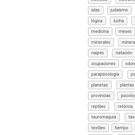
islas
judaísmo
lógica
lucha
medicina
meses
minerales
minera
naipes
natación
ocupaciones
odon
parapsicología
p
planetas
plantas
provincias
psicolo
reptiles
retórica
tauromaquia
ta
textiles
tiempo