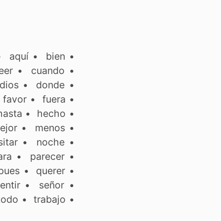
•
aquí
•
bien
•
eer
•
cuando
•
dios
•
donde
•
•
favor
•
fuera
•
hasta
•
hecho
•
ejor
•
menos
•
itar
•
noche
•
ara
•
parecer
•
pues
•
querer
•
entir
•
señor
•
todo
•
trabajo
•