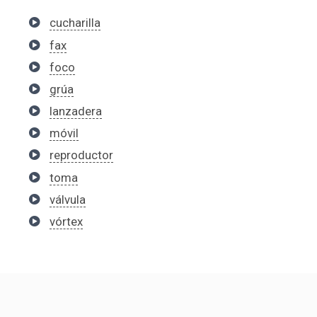
cucharilla
fax
foco
grúa
lanzadera
móvil
reproductor
toma
válvula
vórtex