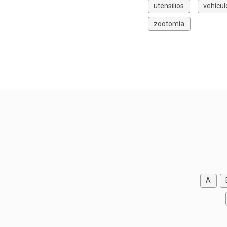
utensilios
vehícul
zootomía
A