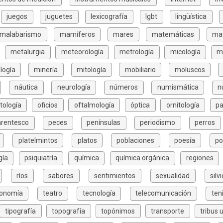
juegos
juguetes
lexicografía
lgbt
lingüística
malabarismo
mamíferos
mares
matemáticas
mat
metalurgia
meteorología
metrología
micología
m
logía
minería
mitología
mobiliario
moluscos
náutica
neurología
números
numismática
n
tología
oficios
oftalmología
óptica
ornitología
pa
arentesco
peces
penínsulas
periodismo
perros
platelmintos
platos
poblaciones
poesía
po
gía
psiquiatría
química
química orgánica
regiones
ríos
sabores
sentimientos
sexualidad
silv
xonomía
teatro
tecnología
telecomunicación
ten
tipografía
topografía
topónimos
transporte
tribus 