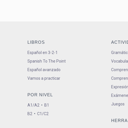
LIBROS
ACTIV
Español en 3-2-1
Gramátic
Spanish To The Point
Vocabula
Español avanzado
Comprens
Vamos a practicar
Comprens
Expresión
POR NIVEL
Exámene
Juegos
A1/A2
•
B1
B2
•
C1/C2
HERRA