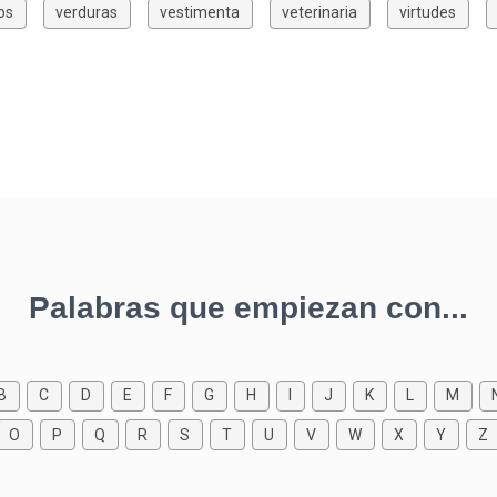
os
verduras
vestimenta
veterinaria
virtudes
Palabras que empiezan con...
B
C
D
E
F
G
H
I
J
K
L
M
O
P
Q
R
S
T
U
V
W
X
Y
Z