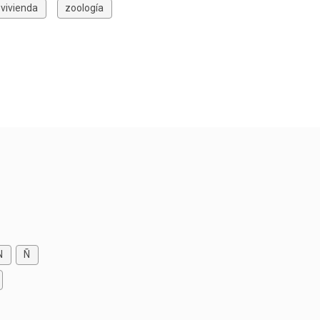
vivienda
zoología
N
Ñ