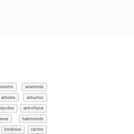
pinismo
anatomía
árboles
arbustos
rópodos
astrofísica
aves
baloncesto
botánica
cactos