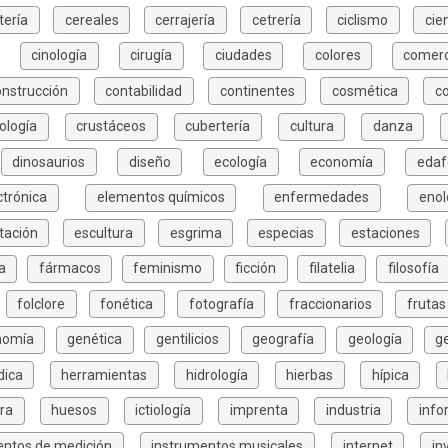
tería
cereales
cerrajería
cetrería
ciclismo
cie
cinología
cirugía
ciudades
colores
comerc
onstrucción
contabilidad
continentes
cosmética
c
ología
crustáceos
cubertería
cultura
danza
dinosaurios
diseño
ecología
economía
edaf
ctrónica
elementos químicos
enfermedades
enol
tación
escultura
esgrima
especias
estaciones
a
fármacos
feminismo
ficción
filatelia
filosofía
folclore
fonética
fotografía
fraccionarios
frutas
nomía
genética
gentilicios
geografía
geología
g
dica
herramientas
hidrología
hierbas
hípica
ura
huesos
ictiología
imprenta
industria
info
entos de medición
instrumentos musicales
internet
in