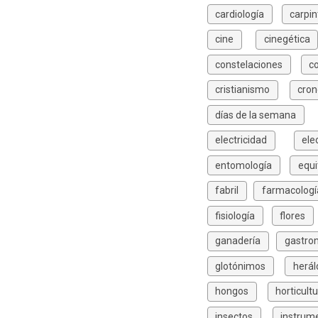
cardiología
carpin
cine
cinegética
constelaciones
c
cristianismo
cron
días de la semana
electricidad
ele
entomología
equi
fabril
farmacologí
fisiología
flores
ganadería
gastro
glotónimos
herál
hongos
horticult
insectos
instrum