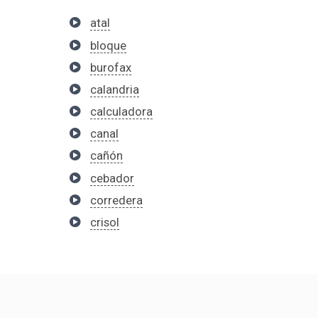
atal
bloque
burofax
calandria
calculadora
canal
cañón
cebador
corredera
crisol