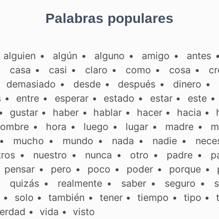
Palabras populares
•
alguien
•
algún
•
alguno
•
amigo
•
antes
•
casa
•
casi
•
claro
•
como
•
cosa
•
cr
•
demasiado
•
desde
•
después
•
dinero
•
s
•
entre
•
esperar
•
estado
•
estar
•
este
•
gustar
•
haber
•
hablar
•
hacer
•
hacia
•
ombre
•
hora
•
luego
•
lugar
•
madre
•
m
•
mucho
•
mundo
•
nada
•
nadie
•
neces
tros
•
nuestro
•
nunca
•
otro
•
padre
•
p
•
pensar
•
pero
•
poco
•
poder
•
porque
•
•
quizás
•
realmente
•
saber
•
seguro
•
s
•
solo
•
también
•
tener
•
tiempo
•
tipo
•
erdad
•
vida
•
visto