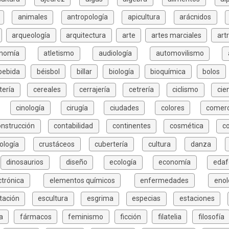
animales
antropología
apicultura
arácnidos
arqueología
arquitectura
arte
artes marciales
art
onomía
atletismo
audiología
automovilismo
bebida
béisbol
billar
biología
bioquímica
bolos
tería
cereales
cerrajería
cetrería
ciclismo
cie
cinología
cirugía
ciudades
colores
comerc
onstrucción
contabilidad
continentes
cosmética
c
ología
crustáceos
cubertería
cultura
danza
dinosaurios
diseño
ecología
economía
edaf
ctrónica
elementos químicos
enfermedades
enol
tación
escultura
esgrima
especias
estaciones
a
fármacos
feminismo
ficción
filatelia
filosofía