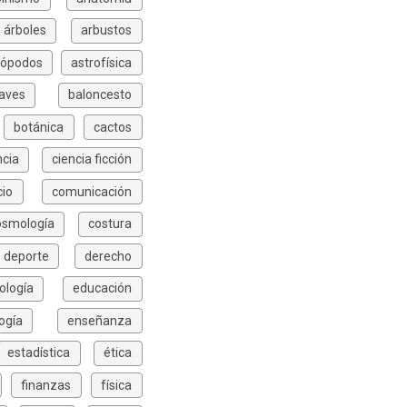
árboles
arbustos
rópodos
astrofísica
aves
baloncesto
botánica
cactos
ncia
ciencia ficción
io
comunicación
osmología
costura
deporte
derecho
ología
educación
ogía
enseñanza
estadística
ética
finanzas
física