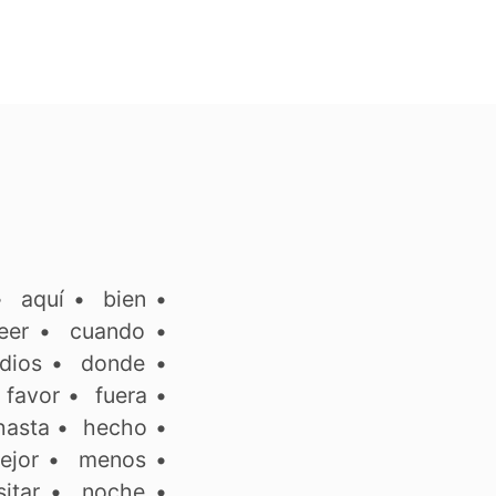
•
aquí
•
bien
•
eer
•
cuando
•
dios
•
donde
•
•
favor
•
fuera
•
hasta
•
hecho
•
ejor
•
menos
•
itar
•
noche
•