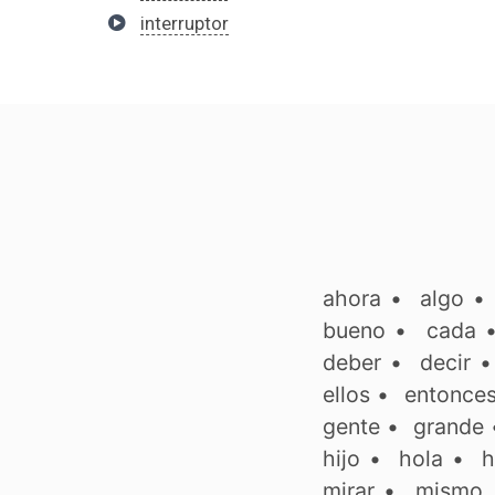
interruptor
ahora
•
algo
bueno
•
cada
deber
•
decir
ellos
•
entonce
gente
•
grande
hijo
•
hola
•
h
mirar
•
mismo