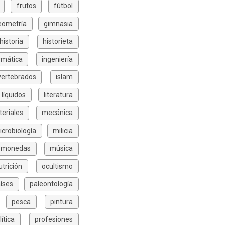
frutos
fútbol
eometría
gimnasia
historia
historieta
rmática
ingeniería
vertebrados
islam
líquidos
literatura
eriales
mecánica
icrobiología
milicia
monedas
música
utrición
ocultismo
íses
paleontología
pesca
pintura
lítica
profesiones