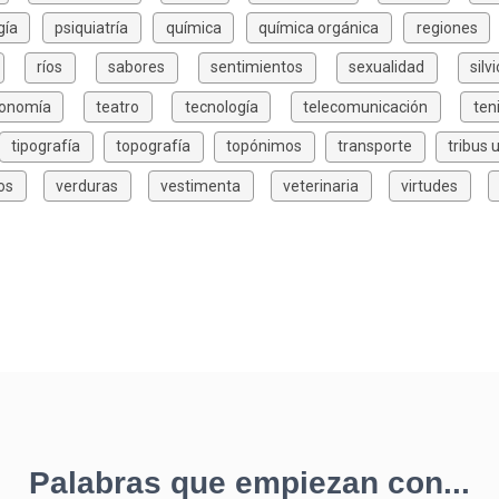
gía
psiquiatría
química
química orgánica
regiones
ríos
sabores
sentimientos
sexualidad
silv
xonomía
teatro
tecnología
telecomunicación
ten
tipografía
topografía
topónimos
transporte
tribus 
os
verduras
vestimenta
veterinaria
virtudes
Palabras que empiezan con...