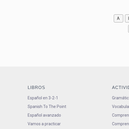
A
LIBROS
ACTIV
Español en 3-2-1
Gramátic
Spanish To The Point
Vocabula
Español avanzado
Comprens
Vamos a practicar
Comprens