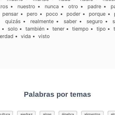
tros
•
nuestro
•
nunca
•
otro
•
padre
•
p
•
pensar
•
pero
•
poco
•
poder
•
porque
•
•
quizás
•
realmente
•
saber
•
seguro
•
s
•
solo
•
también
•
tener
•
tiempo
•
tipo
•
erdad
•
vida
•
visto
Palabras por temas
cultura
ajedrez
algas
álgebra
alimentos
al