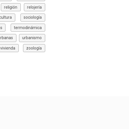
religión
relojería
icultura
sociología
is
termodinámica
urbanas
urbanismo
vivienda
zoología