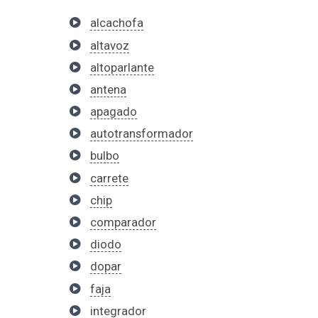
alcachofa
altavoz
altoparlante
antena
apagado
autotransformador
bulbo
carrete
chip
comparador
diodo
dopar
faja
integrador