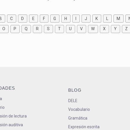
B
C
D
E
F
G
H
I
J
K
L
M
O
P
Q
R
S
T
U
V
W
X
Y
Z
IDADES
BLOG
a
DELE
rio
Vocabulario
ión de lectura
Gramática
ión auditiva
Expresión escrita