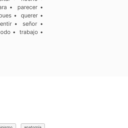
ara
•
parecer
•
pues
•
querer
•
entir
•
señor
•
todo
•
trabajo
•
pinismo
anatomía