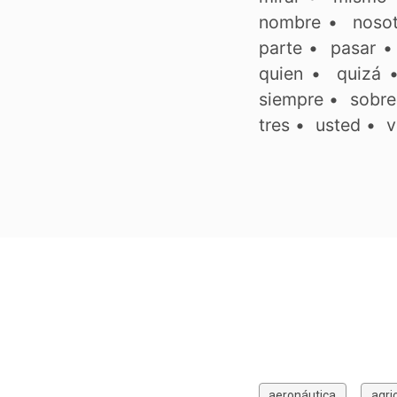
nombre
•
noso
parte
•
pasar
quien
•
quizá
siempre
•
sobre
tres
•
usted
•
v
aeronáutica
agri