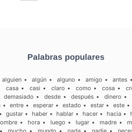
Palabras populares
•
alguien
•
algún
•
alguno
•
amigo
•
antes
•
casa
•
casi
•
claro
•
como
•
cosa
•
cr
•
demasiado
•
desde
•
después
•
dinero
•
s
•
entre
•
esperar
•
estado
•
estar
•
este
•
gustar
•
haber
•
hablar
•
hacer
•
hacia
•
ombre
•
hora
•
luego
•
lugar
•
madre
•
m
•
mucho
•
mundo
•
nada
•
nadie
•
neces