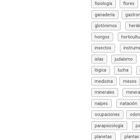
fisiología
flores
ganadería
gastro
glotónimos
herál
hongos
horticult
insectos
instrum
islas
judaísmo
lógica
lucha
medicina
meses
minerales
minera
naipes
natación
ocupaciones
odon
parapsicología
p
planetas
plantas