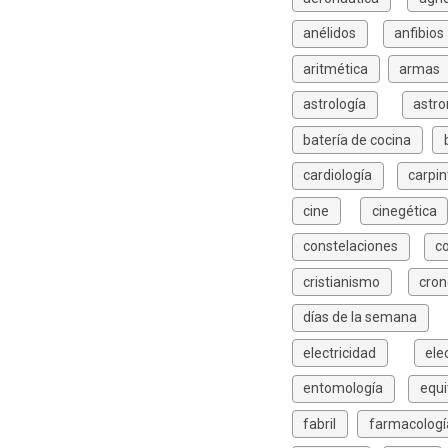
anélidos
anfibios
aritmética
armas
astrología
astr
batería de cocina
cardiología
carpin
cine
cinegética
constelaciones
c
cristianismo
cron
días de la semana
electricidad
ele
entomología
equi
fabril
farmacologí