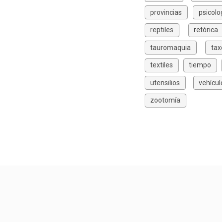
provincias
psicolo
reptiles
retórica
tauromaquia
ta
textiles
tiempo
utensilios
vehícul
zootomía