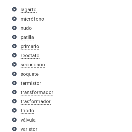
lagarto
micrófono
nudo
patilla
primario
reostato
secundario
soquete
termistor
transformador
trasformador
triodo
válvula
varistor