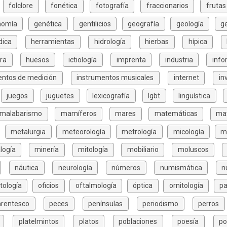
folclore
fonética
fotografía
fraccionarios
frutas
nomía
genética
gentilicios
geografía
geología
g
dica
herramientas
hidrología
hierbas
hípica
ura
huesos
ictiología
imprenta
industria
info
entos de medición
instrumentos musicales
internet
in
juegos
juguetes
lexicografía
lgbt
lingüística
malabarismo
mamíferos
mares
matemáticas
mat
metalurgia
meteorología
metrología
micología
m
logía
minería
mitología
mobiliario
moluscos
náutica
neurología
números
numismática
n
tología
oficios
oftalmología
óptica
ornitología
pa
arentesco
peces
penínsulas
periodismo
perros
platelmintos
platos
poblaciones
poesía
po