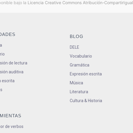
ponible bajo la
Licencia Creative Commons Atribución-CompartirIgual
IDADES
BLOG
a
DELE
rio
Vocabulario
ión de lectura
Gramática
ión auditiva
Expresión escrita
 escrita
Música
s
Literatura
Cultura & Historia
MIENTAS
or de verbos