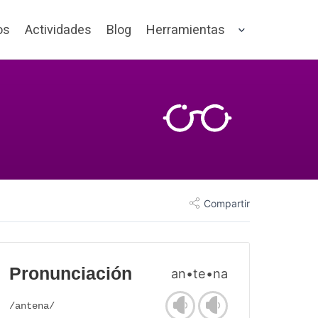
os
Actividades
Blog
Herramientas
Compartir
Pronunciación
an•te•na
/antena/