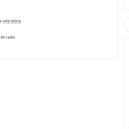
la
vela latina
.
 de radio.