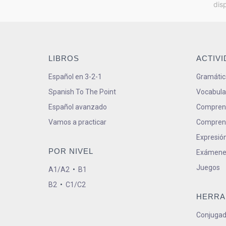
dis
LIBROS
ACTIV
Español en 3-2-1
Gramátic
Spanish To The Point
Vocabula
Español avanzado
Comprens
Vamos a practicar
Comprens
Expresión
POR NIVEL
Exámene
Juegos
A1/A2
•
B1
B2
•
C1/C2
HERRA
Conjugad