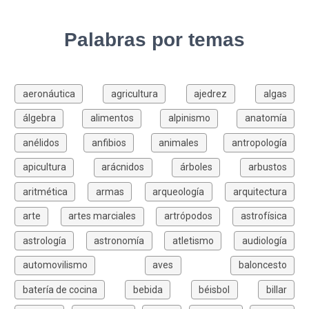
Palabras por temas
aeronáutica
agricultura
ajedrez
algas
álgebra
alimentos
alpinismo
anatomía
anélidos
anfibios
animales
antropología
apicultura
arácnidos
árboles
arbustos
aritmética
armas
arqueología
arquitectura
arte
artes marciales
artrópodos
astrofísica
astrología
astronomía
atletismo
audiología
automovilismo
aves
baloncesto
batería de cocina
bebida
béisbol
billar