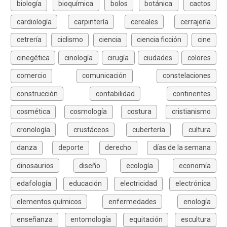
biología
bioquímica
bolos
botánica
cactos
cardiología
carpintería
cereales
cerrajería
cetrería
ciclismo
ciencia
ciencia ficción
cine
cinegética
cinología
cirugía
ciudades
colores
comercio
comunicación
constelaciones
construcción
contabilidad
continentes
cosmética
cosmología
costura
cristianismo
cronología
crustáceos
cubertería
cultura
danza
deporte
derecho
días de la semana
dinosaurios
diseño
ecología
economía
edafología
educación
electricidad
electrónica
elementos químicos
enfermedades
enología
enseñanza
entomología
equitación
escultura