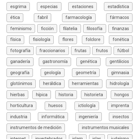
esgrima
especias
estaciones
estadística
ética
fabril
farmacología
fármacos
feminismo
ficción
filatelia
filosofía
finanzas
física
fisiología
flores
folclore
fonética
fotografía
fraccionarios
frutas
frutos
fútbol
ganadería
gastronomía
genética
gentilicios
geografía
geología
geometría
gimnasia
glotónimos
heráldica
herramientas
hidrología
hierbas
hípica
historia
historieta
hongos
horticultura
huesos
ictiología
imprenta
industria
informática
ingeniería
insectos
instrumentos de medición
instrumentos musicales
internet
invertebrados
islam
islas
judaísmo