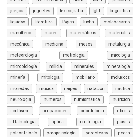
juegos
juguetes
lexicografía
lgbt
lingüística
líquidos
literatura
lógica
lucha
malabarismo
mamíferos
mares
matemáticas
materiales
mecánica
medicina
meses
metalurgia
meteorología
metrología
micología
microbiología
milicia
minerales
mineralogía
minería
mitología
mobiliario
moluscos
monedas
música
naipes
natación
náutica
neurología
números
numismática
nutrición
ocultismo
ocupaciones
odontología
oficios
oftalmología
óptica
ornitología
países
paleontología
parapsicología
parentesco
peces