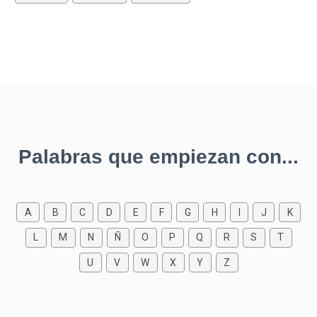
Palabras que empiezan con...
A
B
C
D
E
F
G
H
I
J
K
L
M
N
Ñ
O
P
Q
R
S
T
U
V
W
X
Y
Z