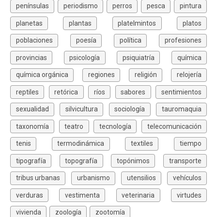
penínsulas
periodismo
perros
pesca
pintura
planetas
plantas
platelmintos
platos
poblaciones
poesía
política
profesiones
provincias
psicología
psiquiatría
química
química orgánica
regiones
religión
relojería
reptiles
retórica
ríos
sabores
sentimientos
sexualidad
silvicultura
sociología
tauromaquia
taxonomía
teatro
tecnología
telecomunicación
tenis
termodinámica
textiles
tiempo
tipografía
topografía
topónimos
transporte
tribus urbanas
urbanismo
utensilios
vehículos
verduras
vestimenta
veterinaria
virtudes
vivienda
zoología
zootomía