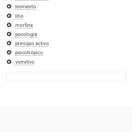
linimento
litio
morfina
posología
principio activo
psicotrópico
vomitivo