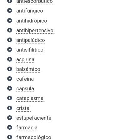
antiescorbútico
antifúngico
antihidrópico
antihipertensivo
antipalúdico
antisifilítico
aspirina
balsámico
cafeína
cápsula
cataplasma
cristal
estupefaciente
farmacia
farmacológico