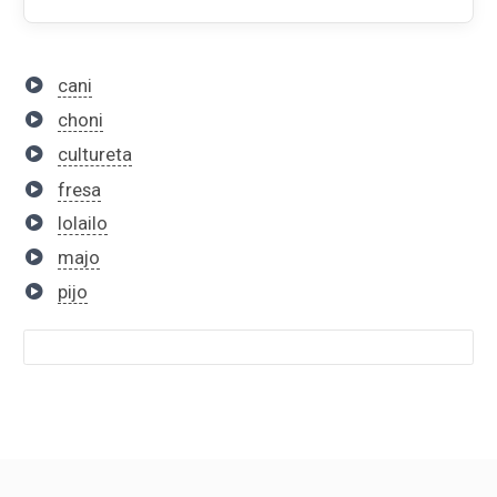
cani
choni
cultureta
fresa
lolailo
majo
pijo