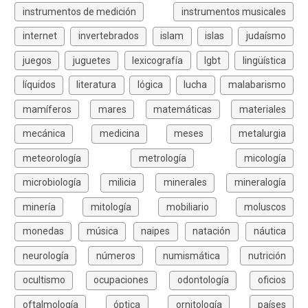
instrumentos de medición
instrumentos musicales
internet
invertebrados
islam
islas
judaísmo
juegos
juguetes
lexicografía
lgbt
lingüística
líquidos
literatura
lógica
lucha
malabarismo
mamíferos
mares
matemáticas
materiales
mecánica
medicina
meses
metalurgia
meteorología
metrología
micología
microbiología
milicia
minerales
mineralogía
minería
mitología
mobiliario
moluscos
monedas
música
naipes
natación
náutica
neurología
números
numismática
nutrición
ocultismo
ocupaciones
odontología
oficios
oftalmología
óptica
ornitología
países