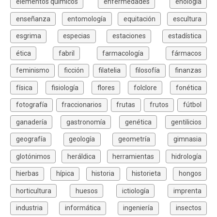
elementos químicos
enfermedades
enología
enseñanza
entomología
equitación
escultura
esgrima
especias
estaciones
estadística
ética
fabril
farmacología
fármacos
feminismo
ficción
filatelia
filosofía
finanzas
física
fisiología
flores
folclore
fonética
fotografía
fraccionarios
frutas
frutos
fútbol
ganadería
gastronomía
genética
gentilicios
geografía
geología
geometría
gimnasia
glotónimos
heráldica
herramientas
hidrología
hierbas
hípica
historia
historieta
hongos
horticultura
huesos
ictiología
imprenta
industria
informática
ingeniería
insectos