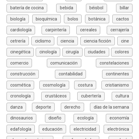
batería de cocina
bebida
béisbol
billar
biología
bioquímica
bolos
botánica
cactos
cardiología
carpintería
cereales
cerrajería
cetrería
ciclismo
ciencia
ciencia ficción
cine
cinegética
cinología
cirugía
ciudades
colores
comercio
comunicación
constelaciones
construcción
contabilidad
continentes
cosmética
cosmología
costura
cristianismo
cronología
crustáceos
cubertería
cultura
danza
deporte
derecho
días de la semana
dinosaurios
diseño
ecología
economía
edafología
educación
electricidad
electrónica