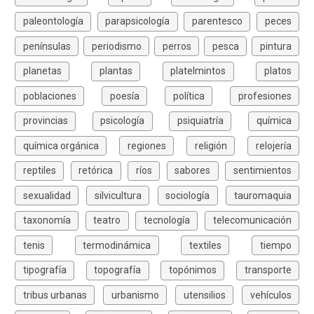
paleontología
parapsicología
parentesco
peces
penínsulas
periodismo
perros
pesca
pintura
planetas
plantas
platelmintos
platos
poblaciones
poesía
política
profesiones
provincias
psicología
psiquiatría
química
química orgánica
regiones
religión
relojería
reptiles
retórica
ríos
sabores
sentimientos
sexualidad
silvicultura
sociología
tauromaquia
taxonomía
teatro
tecnología
telecomunicación
tenis
termodinámica
textiles
tiempo
tipografía
topografía
topónimos
transporte
tribus urbanas
urbanismo
utensilios
vehículos