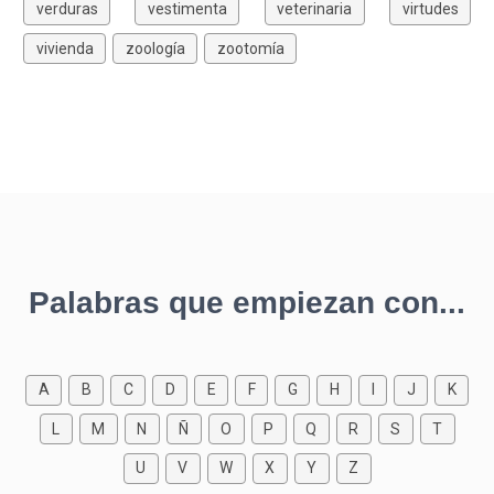
verduras
vestimenta
veterinaria
virtudes
vivienda
zoología
zootomía
Palabras que empiezan con...
A
B
C
D
E
F
G
H
I
J
K
L
M
N
Ñ
O
P
Q
R
S
T
U
V
W
X
Y
Z