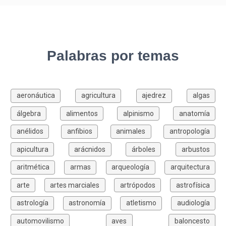
Palabras por temas
aeronáutica
agricultura
ajedrez
algas
álgebra
alimentos
alpinismo
anatomía
anélidos
anfibios
animales
antropología
apicultura
arácnidos
árboles
arbustos
aritmética
armas
arqueología
arquitectura
arte
artes marciales
artrópodos
astrofísica
astrología
astronomía
atletismo
audiología
automovilismo
aves
baloncesto