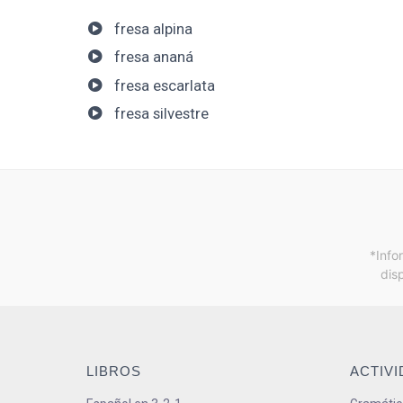
fresa alpina
fresa ananá
fresa escarlata
fresa silvestre
*Info
dis
LIBROS
ACTIV