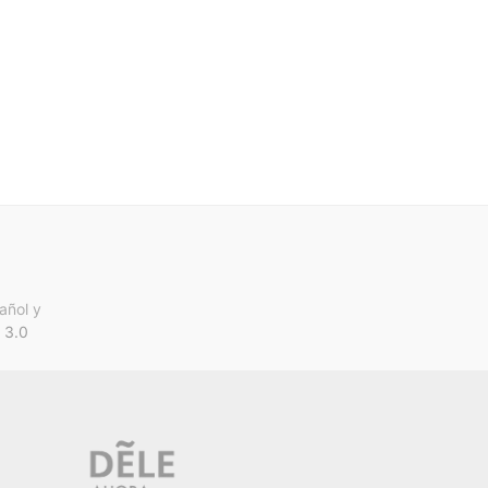
añol y
 3.0