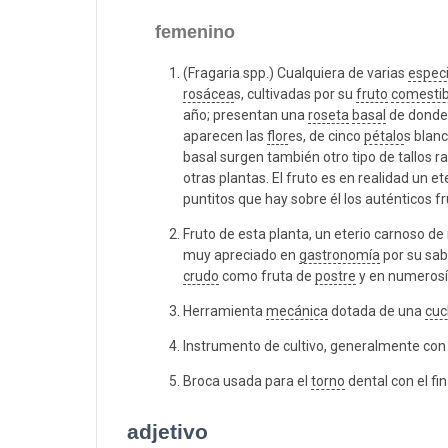
femenino
(Fragaria spp.) Cualquiera de varias
espec
rosácea
s, cultivadas por su
fruto
comestib
año; presentan una
roseta
basal
de donde
aparecen las
flor
es, de cinco
pétalo
s blan
basal surgen también otro tipo de tallos 
otras plantas. El fruto es en realidad un 
puntitos que hay sobre él los auténticos fr
Fruto de esta planta, un eterio carnoso de
muy apreciado en
gastronomía
por su sa
crudo
como fruta de
postre
y en numerosí
Herramienta
mecánica
dotada de una
cuc
Instrumento de cultivo, generalmente con 
Broca usada para el
torno
dental con el fin
adjetivo