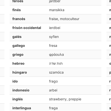
feroés
jarðber
finés
mansikka
francés
fraise, motoculteur
frisón occidental
ierdbei
galés
syfien
gallego
fresa
griego
φράουλα
hebreo
תות שדה
o
húngaro
szamóca
ido
frago
indonesio
arbei
inglés
strawberry, preppie
interlingua
fraga
s