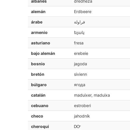
albanés
dredhëza
alemán
Erdbeere
árabe
فراولة
armenio
ելակ
asturiano
fresa
bajo alemán
erebeie
bosnio
jagoda
bretón
sivienn
búlgaro
ягода
catalán
maduixer, maduixa
cebuano
estroberi
checo
jahodník
cheroqui
ᎠᏅ