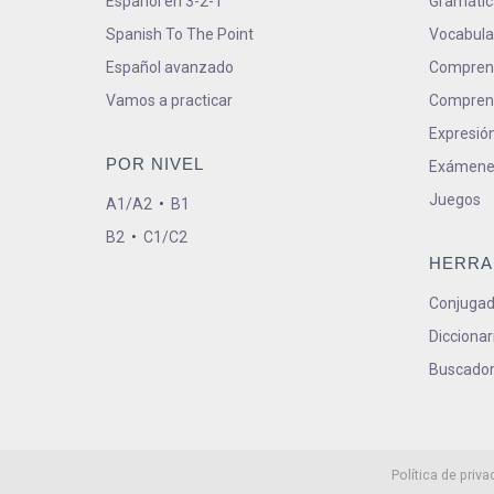
Español en 3-2-1
Gramátic
Spanish To The Point
Vocabula
Español avanzado
Comprens
Vamos a practicar
Comprens
Expresión
POR NIVEL
Exámene
Juegos
A1/A2
•
B1
B2
•
C1/C2
HERRA
Conjugad
Diccionar
Buscador
Política de priva