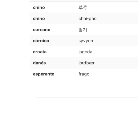
chino
草莓
chino
chhì-pho
coreano
딸기
córnico
syvyen
croata
jagoda
danés
jordbær
esperanto
frago