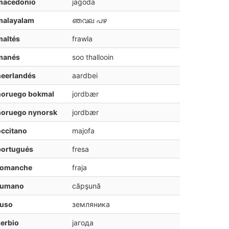
macedonio
jagoda
malayalam
ഞവല‍ പഴ
maltés
frawla
manés
soo thallooin
neerlandés
aardbei
noruego bokmal
jordbær
noruego nynorsk
jordbær
ccitano
majofa
portugués
fresa
romanche
fraja
rumano
căpşună
ruso
земляника
erbio
јагода