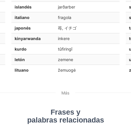
islandés
jarðarber
s
italiano
fragola
japonés
苺, イチゴ
t
kinyarwanda
inkere
t
kurdo
tûfiringî
letón
zemene
u
lituano
žemuogė
z
Más
Frases y
palabras relacionadas