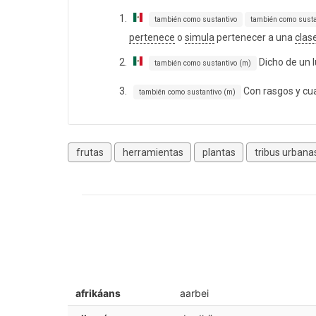
también como sustantivo
también como susta
pertenece
o
simula
pertenecer a una
clase
Dicho de un l
también como sustantivo (m)
Con rasgos y cu
también como sustantivo (m)
frutas
herramientas
plantas
tribus urbana
afrikáans
aarbei