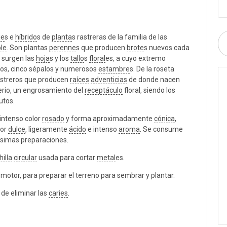
ie
s e
híbrido
s de
planta
s rastreras de la familia de las
le
. Son plantas
perenne
s que producen
brote
s nuevos cada
 surgen las
hoja
s y los
tallo
s
floral
es, a cuyo extremo
cos, cinco sépalos y numerosos
estambre
s. De la roseta
rastreros que producen
raíces
adventicias
de donde nacen
eterio, un engrosamiento del
receptáculo
floral, siendo los
utos.
 intenso color
rosado
y forma aproximadamente
cónica
,
bor
dulce
, ligeramente
ácido
e intenso
aroma
. Se consume
simas preparaciones.
hilla
circular
usada para cortar
metal
es.
motor, para preparar el terreno para sembrar y plantar.
 de eliminar las
caries
.