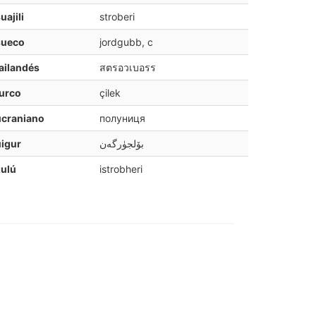
uajili
stroberi
sueco
jordgubb, c
ailandés
สตรอวเบอรร
urco
çilek
ucraniano
полуниця
igur
بۆلجۈرگەن
ulú
istrobheri