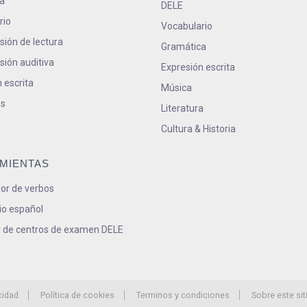
a
DELE
rio
Vocabulario
ión de lectura
Gramática
ión auditiva
Expresión escrita
 escrita
Música
s
Literatura
Cultura & Historia
MIENTAS
or de verbos
io español
 de centros de examen DELE
cidad
Política de cookies
Terminos y condiciones
Sobre este sit