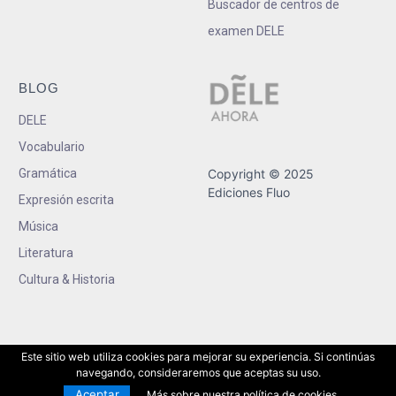
Buscador de centros de
examen DELE
BLOG
DELE
Vocabulario
Gramática
Copyright © 2025
Ediciones Fluo
Expresión escrita
Música
Literatura
Cultura & Historia
Este sitio web utiliza cookies para mejorar su experiencia. Si continúas
navegando, consideraremos que aceptas su uso.
Aceptar
Más sobre nuestra política de cookies