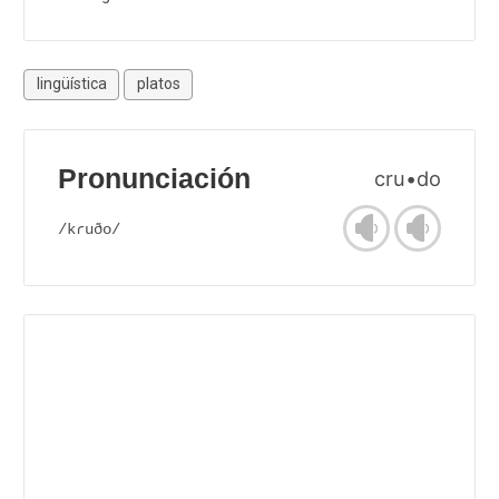
lingüística
platos
Pronunciación
cru•do
/kɾuðo/