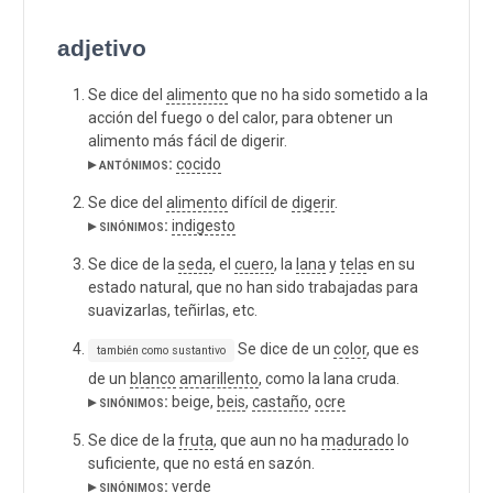
adjetivo
Se dice del
alimento
que no ha sido sometido a la
acción del fuego o del calor, para obtener un
alimento más fácil de digerir.
▸ antónimos:
cocido
Se dice del
alimento
difícil de
digerir
.
▸ sinónimos:
indigesto
Se dice de la
seda
, el
cuero
, la
lana
y
tela
s en su
estado natural, que no han sido trabajadas para
suavizarlas, teñirlas, etc.
Se dice de un
color
, que es
también como sustantivo
de un
blanco
amarillento
, como la lana cruda.
▸ sinónimos:
beige,
beis
,
castaño
,
ocre
Se dice de la
fruta
, que aun no ha
madurado
lo
suficiente, que no está en sazón.
▸ sinónimos:
verde