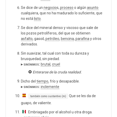
Se dice de un
negocio
s,
proceso
o algún
asunto
cualquiera, que no ha madurado lo suficiente, que
no está
listo
.
Se dice del mineral denso y viscoso que sale de
los pozos petrolíferos, del que se obtienen
asfalto
, gasoil,
petróleo
,
bencina
,
parafina
y otros
derivados.
Sin suavizar, tal cual con toda su dureza y
brusquedad, sin piedad.
▸ sinónimos:
brutal
,
cruel
Enterarse de la cruda realidad.
Dicho del
tiempo
, frío y desapacible.
▸ sinónimos:
inclemente
Que se les da de
también como sustantivo (m)
guapo, de valiente.
Embriagado por el alcohol u otra droga.