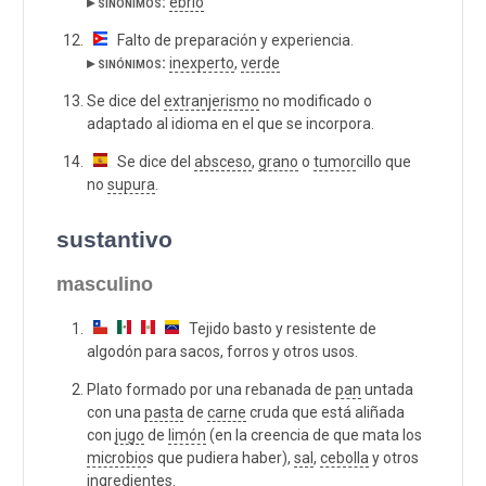
▸ sinónimos:
ebrio
Falto de preparación y experiencia.
▸ sinónimos:
inexperto
,
verde
Se dice del
extranjerismo
no modificado o
adaptado al idioma en el que se incorpora.
Se dice del
absceso
,
grano
o
tumor
cillo que
no
supura
.
sustantivo
masculino
Tejido basto y resistente de
algodón para sacos, forros y otros usos.
Plato formado por una rebanada de
pan
untada
con una
pasta
de
carne
cruda que está aliñada
con
jugo
de
limón
(en la creencia de que mata los
microbio
s que pudiera haber),
sal
,
cebolla
y otros
ingredientes.