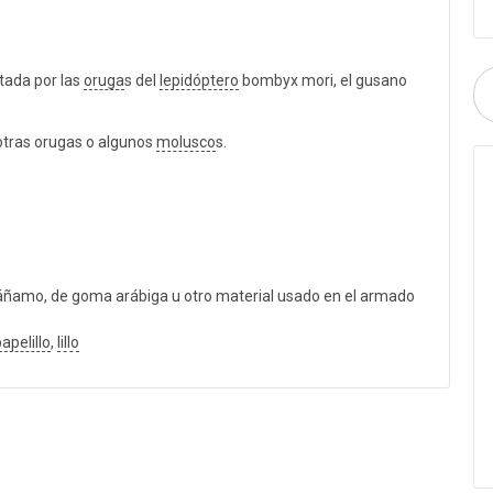
tada por las
oruga
s del
lepidóptero
bombyx mori, el gusano
 otras orugas o algunos
molusco
s.
cáñamo, de goma arábiga u otro material usado en el armado
apelillo
,
lillo