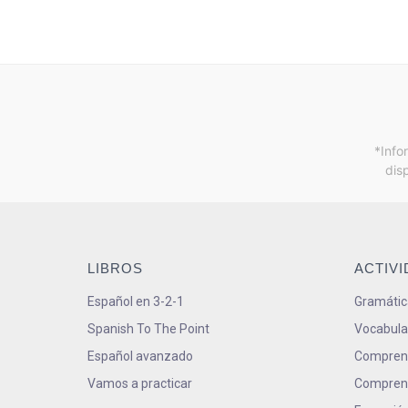
*Info
dis
LIBROS
ACTIV
Español en 3-2-1
Gramátic
Spanish To The Point
Vocabula
Español avanzado
Comprens
Vamos a practicar
Comprens