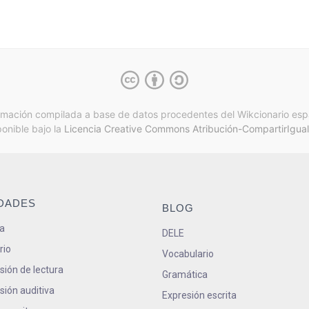
rmación compilada a base de datos procedentes del Wikcionario esp
ponible bajo la
Licencia Creative Commons Atribución-CompartirIgual
IDADES
BLOG
a
DELE
rio
Vocabulario
ión de lectura
Gramática
ión auditiva
Expresión escrita