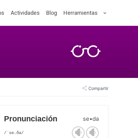
os
Actividades
Blog
Herramientas
Compartir
Pronunciación
se•da
/ˈse.ða/