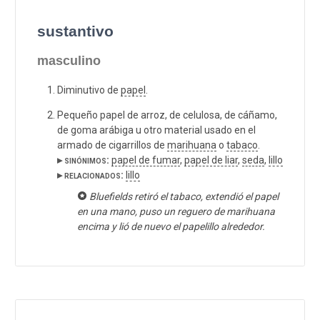
sustantivo
masculino
Diminutivo de
papel
.
Pequeño papel de arroz, de celulosa, de cáñamo,
de goma arábiga u otro material usado en el
armado de cigarrillos de
marihuana
o
tabaco
.
▸ sinónimos:
papel de fumar
,
papel de liar
,
seda
,
lillo
▸ relacionados:
lillo
Bluefields retiró el tabaco, extendió el papel
en una mano, puso un reguero de marihuana
encima y lió de nuevo el papelillo alrededor.