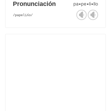
Pronunciación
pa•pe•li•llo
/papeliʎo/