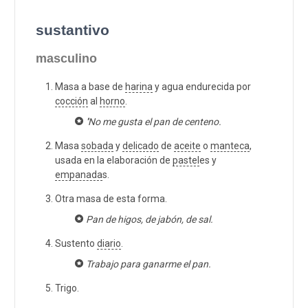
sustantivo
masculino
Masa a base de
harina
y agua endurecida por
cocción
al
horno
.
''No me gusta el pan de centeno.
Masa
sobada
y
delicado
de
aceite
o
manteca
,
usada en la elaboración de
pastel
es y
empanada
s.
Otra masa de esta forma.
Pan de higos, de jabón, de sal.
Sustento
diario
.
Trabajo para ganarme el pan.
Trigo.