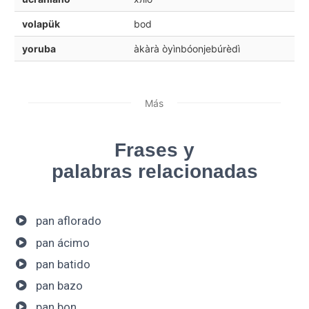
volapük
bod
yoruba
àkàrà òyìnbóonjebúrèdì
Más
Frases y
palabras relacionadas
pan aflorado
pan ácimo
pan batido
pan bazo
pan bon