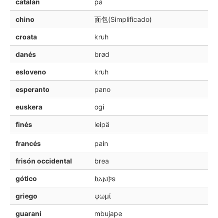
catalán
pa
chino
面包(Simplificado)
croata
kruh
danés
brød
esloveno
kruh
esperanto
pano
euskera
ogi
finés
leipä
francés
pain
frisón occidental
brea
gótico
𐌷𐌻𐌰𐌹𐍆𐍃
griego
ψωμί
guaraní
mbujape