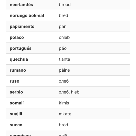
neerlandés
brood
noruego bokmal
brød
papiamento
pan
polaco
chleb
portugués
pão
quechua
t'anta
rumano
pâine
ruso
хлеб
serbio
хлеб, hleb
somalí
kimis
suajili
mkate
sueco
bröd
ucraniano
хліб