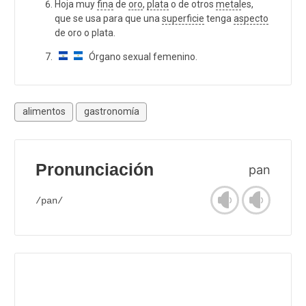
Hoja muy
fina
de
oro
,
plata
o de otros
metal
es,
que se usa para que una
superficie
tenga
aspecto
de oro o plata.
Órgano sexual femenino.
alimentos
gastronomía
Pronunciación
pan
/pan/