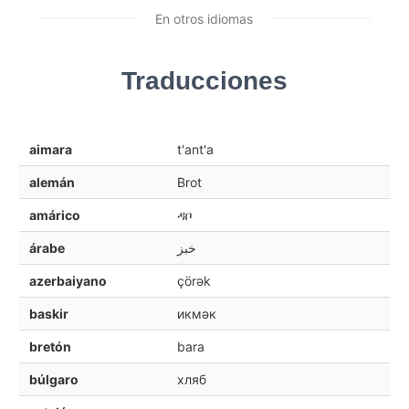
En otros idiomas
Traducciones
aimara
t'ant'a
alemán
Brot
amárico
ዳቦ
árabe
خبز
azerbaiyano
çörək
baskir
икмәк
bretón
bara
búlgaro
хляб