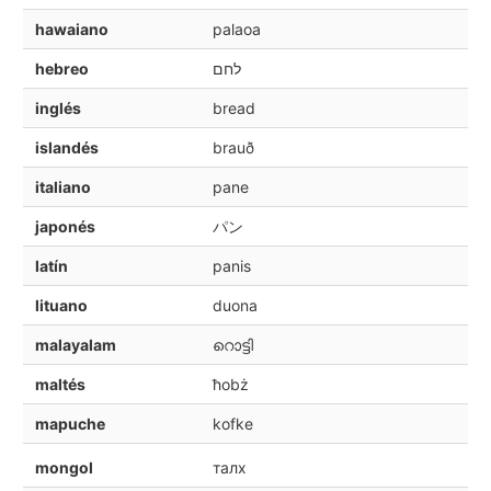
hawaiano
palaoa
hebreo
לחם
inglés
bread
islandés
brauð
italiano
pane
japonés
パン
latín
panis
lituano
duona
malayalam
റൊട്ടി
maltés
ħobż
mapuche
kofke
mongol
талх