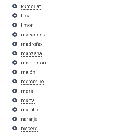
kumquat
lima
limón
macedonia
madroño
manzana
melocotón
melón
membrillo
mora
murta
murtilla
naranja
níspero