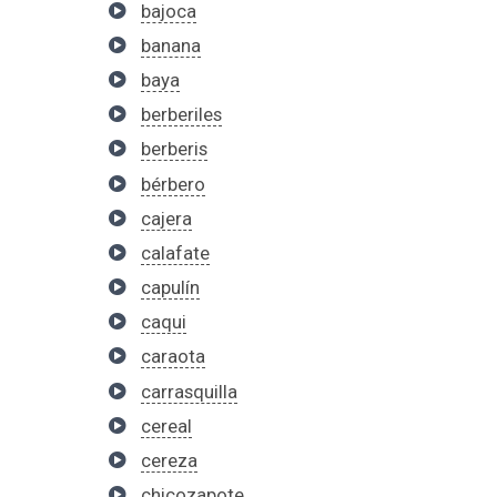
bajoca
banana
baya
berberiles
berberis
bérbero
cajera
calafate
capulín
caqui
caraota
carrasquilla
cereal
cereza
chicozapote