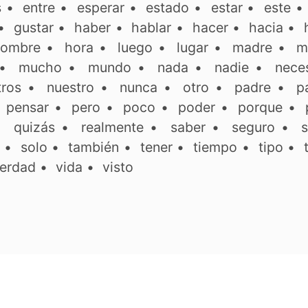
s
•
entre
•
esperar
•
estado
•
estar
•
este
•
gustar
•
haber
•
hablar
•
hacer
•
hacia
•
ombre
•
hora
•
luego
•
lugar
•
madre
•
m
•
mucho
•
mundo
•
nada
•
nadie
•
neces
tros
•
nuestro
•
nunca
•
otro
•
padre
•
p
•
pensar
•
pero
•
poco
•
poder
•
porque
•
•
quizás
•
realmente
•
saber
•
seguro
•
s
•
solo
•
también
•
tener
•
tiempo
•
tipo
•
erdad
•
vida
•
visto