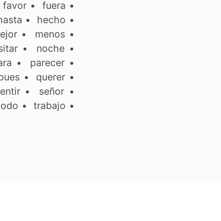
•
favor
•
fuera
•
hasta
•
hecho
•
ejor
•
menos
•
itar
•
noche
•
ara
•
parecer
•
pues
•
querer
•
entir
•
señor
•
todo
•
trabajo
•