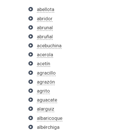
abellota
abridor
abrunal
abruñal
acebuchina
acerola
acetín
agracillo
agrazón
agrito
aguacate
alarguiz
albaricoque
albérchiga