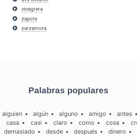
vinagrera
zapote
zarzamora
Palabras populares
•
alguien
•
algún
•
alguno
•
amigo
•
antes
•
casa
•
casi
•
claro
•
como
•
cosa
•
cr
•
demasiado
•
desde
•
después
•
dinero
•