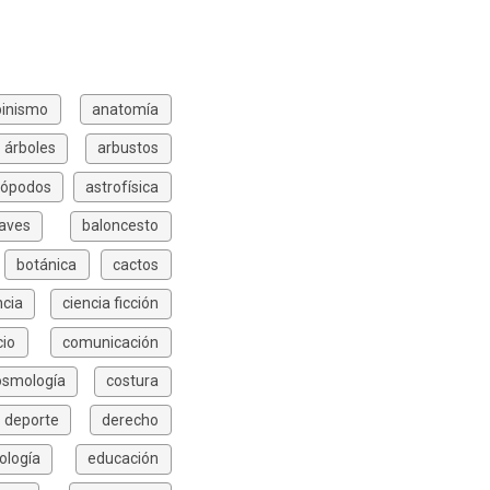
pinismo
anatomía
árboles
arbustos
rópodos
astrofísica
aves
baloncesto
botánica
cactos
ncia
ciencia ficción
io
comunicación
osmología
costura
deporte
derecho
ología
educación