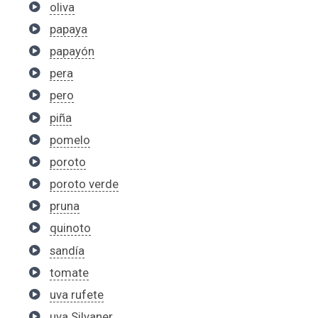
oliva
papaya
papayón
pera
pero
piña
pomelo
poroto
poroto verde
pruna
quinoto
sandía
tomate
uva rufete
uva Silvaner