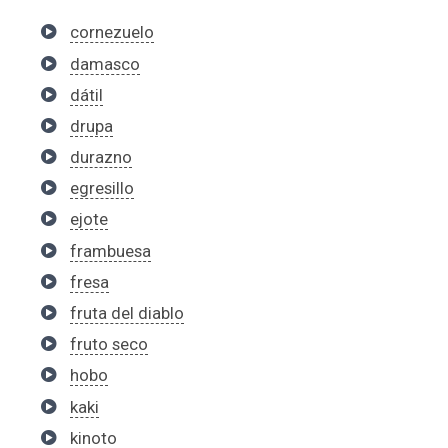
cornezuelo
damasco
dátil
drupa
durazno
egresillo
ejote
frambuesa
fresa
fruta del diablo
fruto seco
hobo
kaki
kinoto