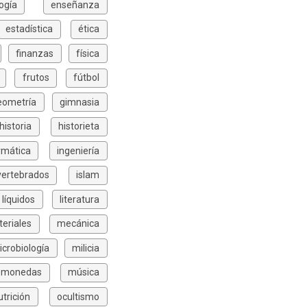
ogía
enseñanza
estadística
ética
finanzas
física
frutos
fútbol
eometría
gimnasia
historia
historieta
rmática
ingeniería
vertebrados
islam
líquidos
literatura
eriales
mecánica
icrobiología
milicia
monedas
música
utrición
ocultismo