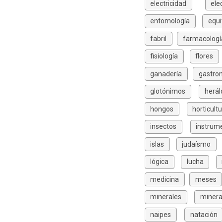
electricidad
ele
entomología
equi
fabril
farmacologí
fisiología
flores
ganadería
gastro
glotónimos
herál
hongos
horticult
insectos
instrum
islas
judaísmo
lógica
lucha
medicina
meses
minerales
minera
naipes
natación