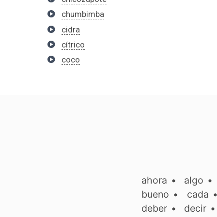
chumbimba
cidra
cítrico
coco
ahora
•
algo
bueno
•
cada
deber
•
decir