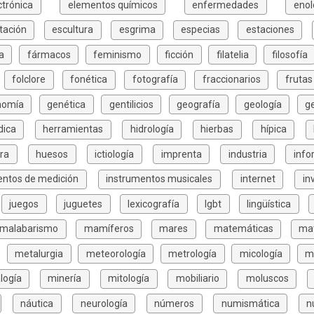
ctrónica
elementos químicos
enfermedades
enol
tación
escultura
esgrima
especias
estaciones
a
fármacos
feminismo
ficción
filatelia
filosofía
folclore
fonética
fotografía
fraccionarios
frutas
nomía
genética
gentilicios
geografía
geología
g
dica
herramientas
hidrología
hierbas
hípica
ura
huesos
ictiología
imprenta
industria
info
entos de medición
instrumentos musicales
internet
in
juegos
juguetes
lexicografía
lgbt
lingüística
malabarismo
mamíferos
mares
matemáticas
mat
metalurgia
meteorología
metrología
micología
m
logía
minería
mitología
mobiliario
moluscos
náutica
neurología
números
numismática
n