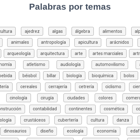
Palabras por temas
cultura
ajedrez
algas
álgebra
alimentos
al
animales
antropología
apicultura
arácnidos
arqueología
arquitectura
arte
artes marciales
art
onomía
atletismo
audiología
automovilismo
bebida
béisbol
billar
biología
bioquímica
bolos
tería
cereales
cerrajería
cetrería
ciclismo
cie
cinología
cirugía
ciudades
colores
comerc
onstrucción
contabilidad
continentes
cosmética
c
ología
crustáceos
cubertería
cultura
danza
dinosaurios
diseño
ecología
economía
edaf