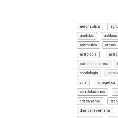
aeronáutica
agri
anélidos
anfibios
aritmética
armas
astrología
astr
batería de cocina
cardiología
carpin
cine
cinegética
constelaciones
c
cristianismo
cron
días de la semana