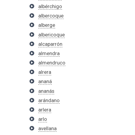
albérchigo
albercoque
alberge
albericoque
alcaparrón
almendra
almendruco
alrera
ananá
ananás
arándano
arlera
arlo
avellana