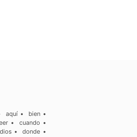
•
aquí
•
bien
•
eer
•
cuando
•
dios
•
donde
•