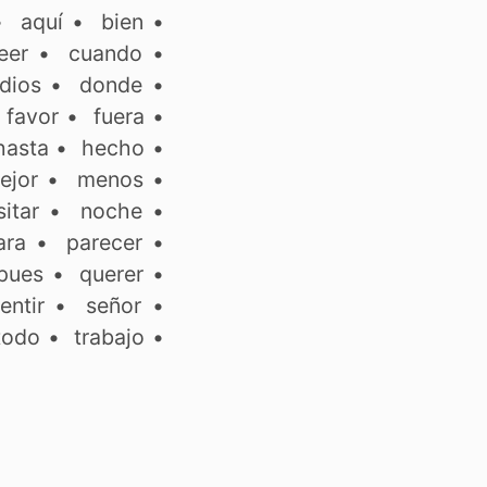
•
aquí
•
bien
•
eer
•
cuando
•
dios
•
donde
•
•
favor
•
fuera
•
hasta
•
hecho
•
ejor
•
menos
•
itar
•
noche
•
ara
•
parecer
•
pues
•
querer
•
entir
•
señor
•
todo
•
trabajo
•