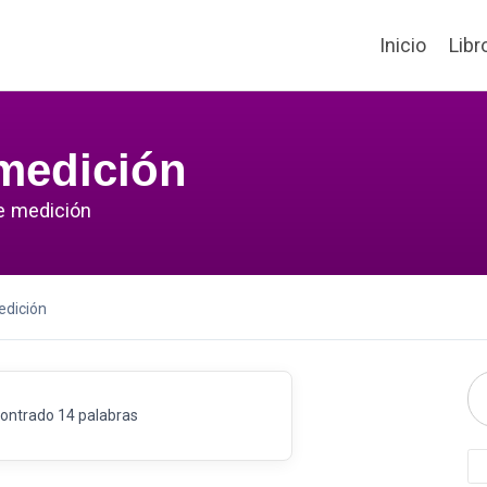
Inicio
Libr
medición
e medición
edición
ontrado 14 palabras