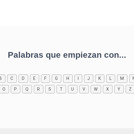
Palabras que empiezan con...
B
C
D
E
F
G
H
I
J
K
L
M
O
P
Q
R
S
T
U
V
W
X
Y
Z