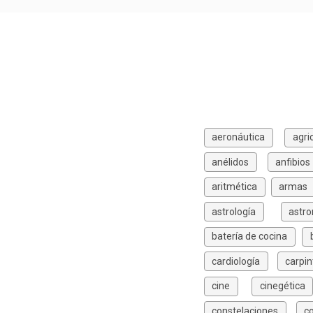
aeronáutica
agri
anélidos
anfibios
aritmética
armas
astrología
astr
batería de cocina
cardiología
carpin
cine
cinegética
constelaciones
c