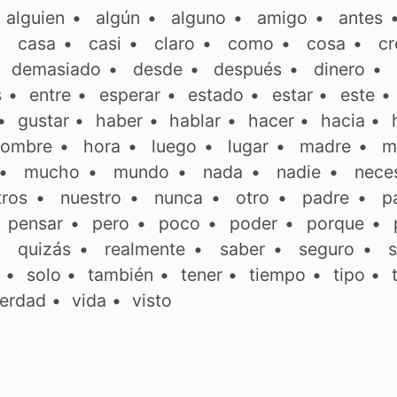
•
alguien
•
algún
•
alguno
•
amigo
•
antes
•
casa
•
casi
•
claro
•
como
•
cosa
•
cr
•
demasiado
•
desde
•
después
•
dinero
•
s
•
entre
•
esperar
•
estado
•
estar
•
este
•
gustar
•
haber
•
hablar
•
hacer
•
hacia
•
ombre
•
hora
•
luego
•
lugar
•
madre
•
m
•
mucho
•
mundo
•
nada
•
nadie
•
neces
tros
•
nuestro
•
nunca
•
otro
•
padre
•
p
•
pensar
•
pero
•
poco
•
poder
•
porque
•
•
quizás
•
realmente
•
saber
•
seguro
•
s
•
solo
•
también
•
tener
•
tiempo
•
tipo
•
erdad
•
vida
•
visto