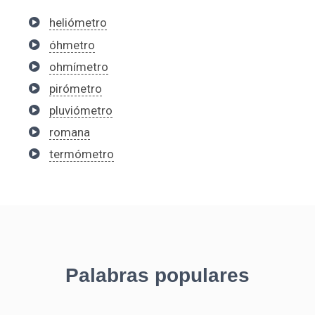
heliómetro
óhmetro
ohmímetro
pirómetro
pluviómetro
romana
termómetro
Palabras populares