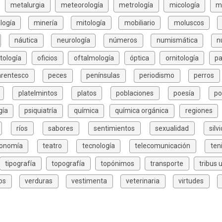
metalurgia
meteorología
metrología
micología
m
logía
minería
mitología
mobiliario
moluscos
náutica
neurología
números
numismática
n
tología
oficios
oftalmología
óptica
ornitología
pa
arentesco
peces
penínsulas
periodismo
perros
platelmintos
platos
poblaciones
poesía
po
gía
psiquiatría
química
química orgánica
regiones
ríos
sabores
sentimientos
sexualidad
silv
xonomía
teatro
tecnología
telecomunicación
ten
tipografía
topografía
topónimos
transporte
tribus 
os
verduras
vestimenta
veterinaria
virtudes