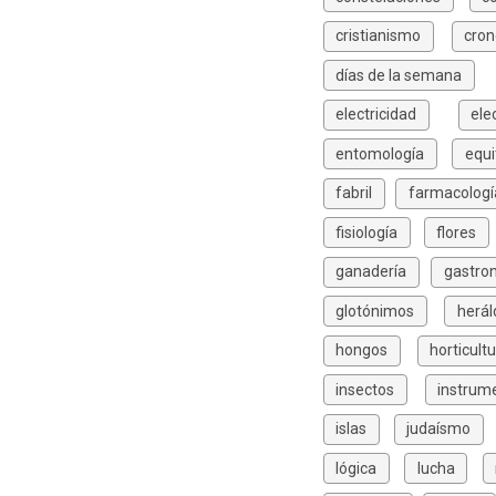
cristianismo
cron
días de la semana
electricidad
ele
entomología
equi
fabril
farmacologí
fisiología
flores
ganadería
gastro
glotónimos
herál
hongos
horticult
insectos
instrum
islas
judaísmo
lógica
lucha