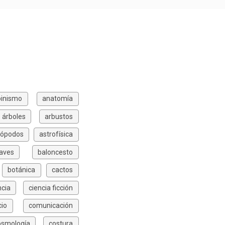
pinismo
anatomía
árboles
arbustos
rópodos
astrofísica
aves
baloncesto
botánica
cactos
ncia
ciencia ficción
io
comunicación
osmología
costura