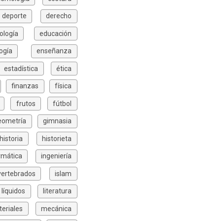
deporte
derecho
ología
educación
ogía
enseñanza
estadística
ética
finanzas
física
frutos
fútbol
eometría
gimnasia
historia
historieta
rmática
ingeniería
vertebrados
islam
líquidos
literatura
eriales
mecánica