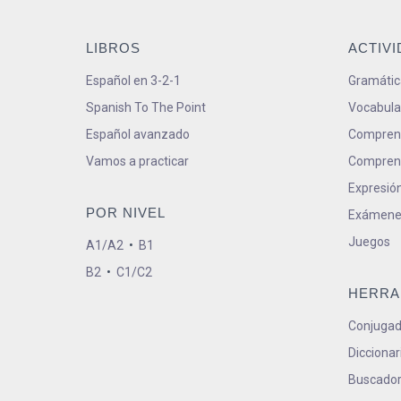
LIBROS
ACTIV
Español en 3-2-1
Gramátic
Spanish To The Point
Vocabula
Español avanzado
Comprens
Vamos a practicar
Comprens
Expresión
POR NIVEL
Exámene
Juegos
A1/A2
•
B1
B2
•
C1/C2
HERRA
Conjugad
Diccionar
Buscador