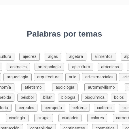
Palabras por temas
cultura
ajedrez
algas
álgebra
alimentos
al
animales
antropología
apicultura
arácnidos
arqueología
arquitectura
arte
artes marciales
art
onomía
atletismo
audiología
automovilismo
bebida
béisbol
billar
biología
bioquímica
bolos
tería
cereales
cerrajería
cetrería
ciclismo
cie
cinología
cirugía
ciudades
colores
comerc
onstrucción
contabilidad
continentes
cosmética
c