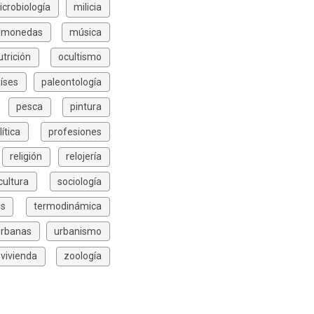
icrobiología
milicia
monedas
música
utrición
ocultismo
íses
paleontología
pesca
pintura
lítica
profesiones
religión
relojería
icultura
sociología
is
termodinámica
urbanas
urbanismo
vivienda
zoología