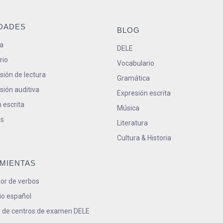
IDADES
BLOG
a
DELE
rio
Vocabulario
ión de lectura
Gramática
ión auditiva
Expresión escrita
 escrita
Música
s
Literatura
Cultura & Historia
MIENTAS
or de verbos
io español
 de centros de examen DELE