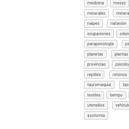
medicina
meses
minerales
minera
naipes
natación
ocupaciones
odon
parapsicología
p
planetas
plantas
provincias
psicolo
reptiles
retórica
tauromaquia
ta
textiles
tiempo
utensilios
vehícul
zootomía