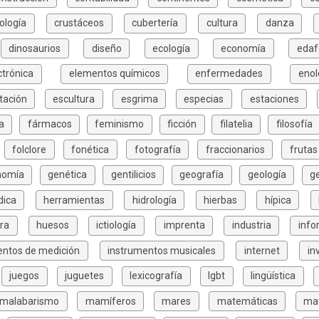
ología
crustáceos
cubertería
cultura
danza
dinosaurios
diseño
ecología
economía
edaf
ctrónica
elementos químicos
enfermedades
enol
tación
escultura
esgrima
especias
estaciones
a
fármacos
feminismo
ficción
filatelia
filosofía
folclore
fonética
fotografía
fraccionarios
frutas
nomía
genética
gentilicios
geografía
geología
g
dica
herramientas
hidrología
hierbas
hípica
ura
huesos
ictiología
imprenta
industria
info
entos de medición
instrumentos musicales
internet
in
juegos
juguetes
lexicografía
lgbt
lingüística
malabarismo
mamíferos
mares
matemáticas
mat