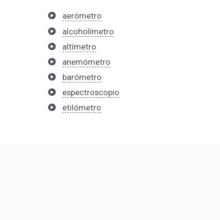
aerómetro
alcoholímetro
altímetro
anemómetro
barómetro
espectroscopio
etilómetro