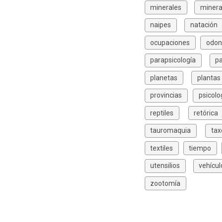
minerales
minera
naipes
natación
ocupaciones
odon
parapsicología
p
planetas
plantas
provincias
psicolo
reptiles
retórica
tauromaquia
ta
textiles
tiempo
utensilios
vehícul
zootomía