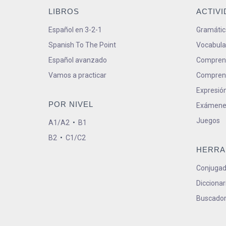
LIBROS
ACTIV
Español en 3-2-1
Gramátic
Spanish To The Point
Vocabula
Español avanzado
Comprens
Vamos a practicar
Comprens
Expresión
POR NIVEL
Exámene
Juegos
A1/A2
•
B1
B2
•
C1/C2
HERRA
Conjugad
Diccionar
Buscador