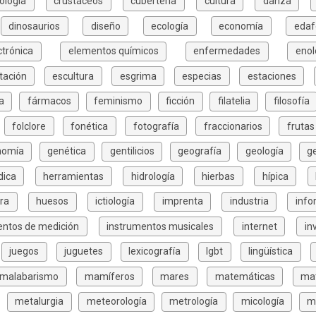
ología
crustáceos
cubertería
cultura
danza
dinosaurios
diseño
ecología
economía
edaf
ctrónica
elementos químicos
enfermedades
enol
tación
escultura
esgrima
especias
estaciones
a
fármacos
feminismo
ficción
filatelia
filosofía
folclore
fonética
fotografía
fraccionarios
frutas
nomía
genética
gentilicios
geografía
geología
g
dica
herramientas
hidrología
hierbas
hípica
ura
huesos
ictiología
imprenta
industria
info
entos de medición
instrumentos musicales
internet
in
juegos
juguetes
lexicografía
lgbt
lingüística
malabarismo
mamíferos
mares
matemáticas
mat
metalurgia
meteorología
metrología
micología
m