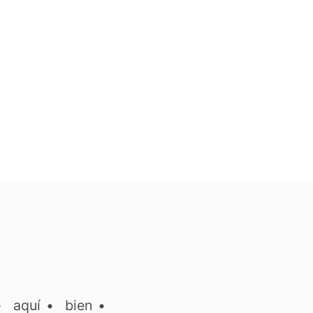
•
aquí
•
bien
•