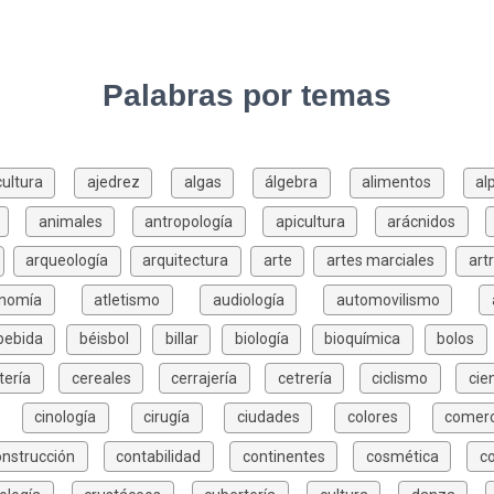
Palabras por temas
cultura
ajedrez
algas
álgebra
alimentos
al
animales
antropología
apicultura
arácnidos
arqueología
arquitectura
arte
artes marciales
art
onomía
atletismo
audiología
automovilismo
bebida
béisbol
billar
biología
bioquímica
bolos
tería
cereales
cerrajería
cetrería
ciclismo
cie
cinología
cirugía
ciudades
colores
comerc
onstrucción
contabilidad
continentes
cosmética
c