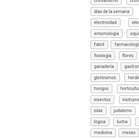
cristianismo
cron
días de la semana
electricidad
ele
entomología
equi
fabril
farmacologí
fisiología
flores
ganadería
gastro
glotónimos
herál
hongos
horticult
insectos
instrum
islas
judaísmo
lógica
lucha
medicina
meses