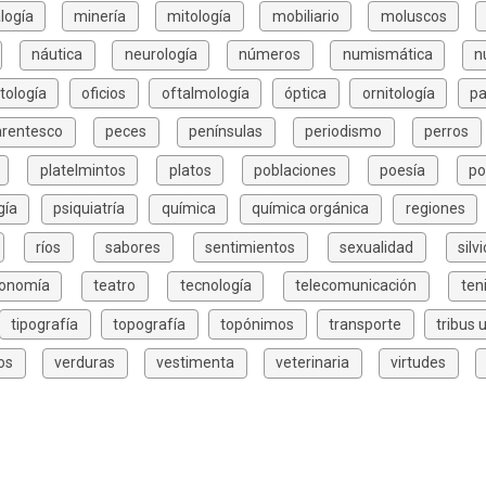
logía
minería
mitología
mobiliario
moluscos
náutica
neurología
números
numismática
n
tología
oficios
oftalmología
óptica
ornitología
pa
arentesco
peces
penínsulas
periodismo
perros
platelmintos
platos
poblaciones
poesía
po
gía
psiquiatría
química
química orgánica
regiones
ríos
sabores
sentimientos
sexualidad
silv
xonomía
teatro
tecnología
telecomunicación
ten
tipografía
topografía
topónimos
transporte
tribus 
os
verduras
vestimenta
veterinaria
virtudes