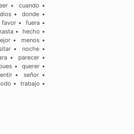
eer
•
cuando
•
dios
•
donde
•
•
favor
•
fuera
•
hasta
•
hecho
•
ejor
•
menos
•
itar
•
noche
•
ara
•
parecer
•
pues
•
querer
•
entir
•
señor
•
todo
•
trabajo
•