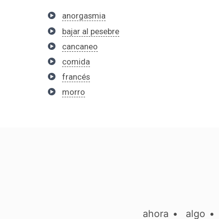
anorgasmia
bajar al pesebre
cancaneo
comida
francés
morro
ahora
•
algo