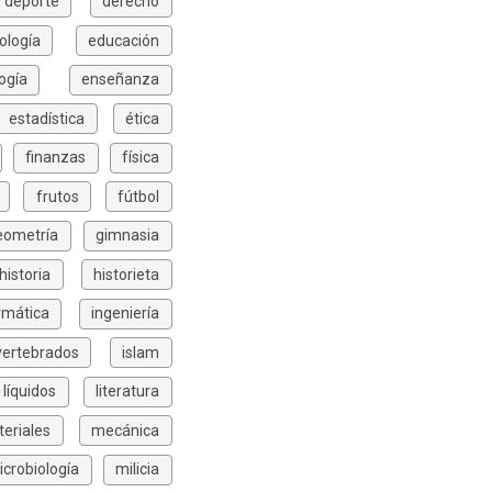
deporte
derecho
ología
educación
ogía
enseñanza
estadística
ética
finanzas
física
frutos
fútbol
eometría
gimnasia
historia
historieta
rmática
ingeniería
vertebrados
islam
líquidos
literatura
eriales
mecánica
icrobiología
milicia