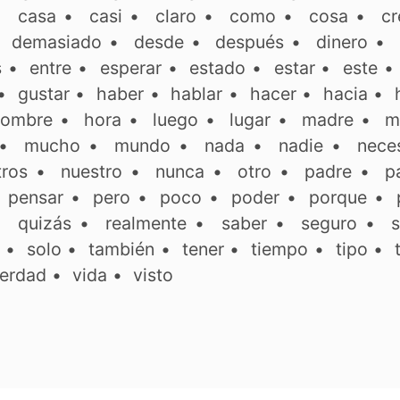
•
casa
•
casi
•
claro
•
como
•
cosa
•
cr
•
demasiado
•
desde
•
después
•
dinero
•
s
•
entre
•
esperar
•
estado
•
estar
•
este
•
gustar
•
haber
•
hablar
•
hacer
•
hacia
•
ombre
•
hora
•
luego
•
lugar
•
madre
•
m
•
mucho
•
mundo
•
nada
•
nadie
•
neces
tros
•
nuestro
•
nunca
•
otro
•
padre
•
p
•
pensar
•
pero
•
poco
•
poder
•
porque
•
•
quizás
•
realmente
•
saber
•
seguro
•
s
•
solo
•
también
•
tener
•
tiempo
•
tipo
•
erdad
•
vida
•
visto