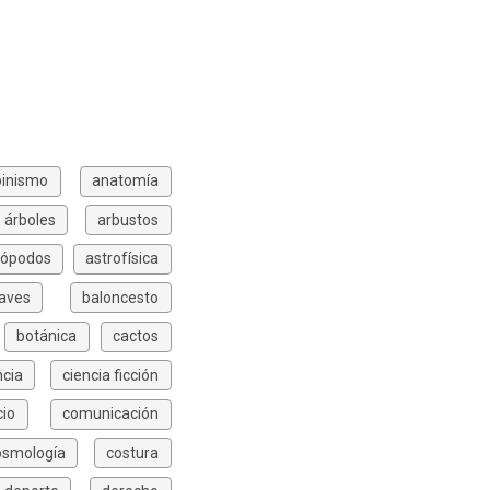
pinismo
anatomía
árboles
arbustos
rópodos
astrofísica
aves
baloncesto
botánica
cactos
ncia
ciencia ficción
io
comunicación
osmología
costura