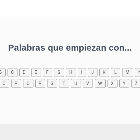
Palabras que empiezan con...
B
C
D
E
F
G
H
I
J
K
L
M
O
P
Q
R
S
T
U
V
W
X
Y
Z