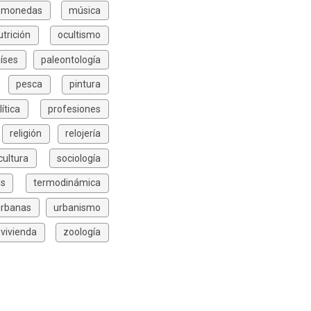
monedas
música
utrición
ocultismo
íses
paleontología
pesca
pintura
lítica
profesiones
religión
relojería
icultura
sociología
is
termodinámica
urbanas
urbanismo
vivienda
zoología