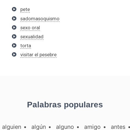
pete
sadomasoquismo
sexo oral
sexualidad
torta
visitar el pesebre
Palabras populares
•
alguien
•
algún
•
alguno
•
amigo
•
antes