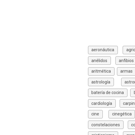
aeronáutica
agri
anélidos
anfibios
aritmética
armas
astrología
astr
batería de cocina
cardiología
carpin
cine
cinegética
constelaciones
c