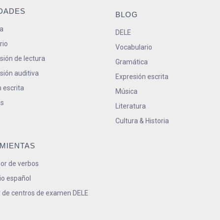
IDADES
BLOG
a
DELE
rio
Vocabulario
ión de lectura
Gramática
ión auditiva
Expresión escrita
 escrita
Música
s
Literatura
Cultura & Historia
MIENTAS
or de verbos
io español
 de centros de examen DELE