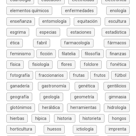
elementos químicos
enfermedades
enología
enseñanza
entomología
equitación
escultura
esgrima
especias
estaciones
estadística
ética
fabril
farmacología
fármacos
feminismo
ficción
filatelia
filosofía
finanzas
física
fisiología
flores
folclore
fonética
fotografía
fraccionarios
frutas
frutos
fútbol
ganadería
gastronomía
genética
gentilicios
geografía
geología
geometría
gimnasia
glotónimos
heráldica
herramientas
hidrología
hierbas
hípica
historia
historieta
hongos
horticultura
huesos
ictiología
imprenta