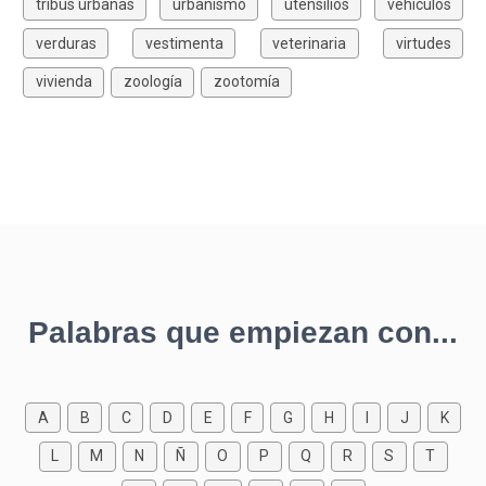
tribus urbanas
urbanismo
utensilios
vehículos
verduras
vestimenta
veterinaria
virtudes
vivienda
zoología
zootomía
Palabras que empiezan con...
A
B
C
D
E
F
G
H
I
J
K
L
M
N
Ñ
O
P
Q
R
S
T