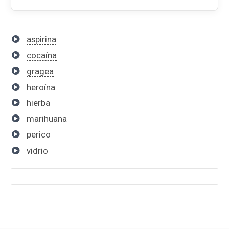
aspirina
cocaína
gragea
heroína
hierba
marihuana
perico
vidrio