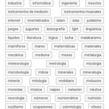
industria
informática
ingeniería
insectos
instrumentos de medición
instrumentos musicales
internet
invertebrados
islam
islas
judaísmo
juegos
juguetes
lexicografía
lgbt
lingüística
líquidos
literatura
lógica
lucha
malabarismo
mamíferos
mares
matemáticas
materiales
mecánica
medicina
meses
metalurgia
meteorología
metrología
micología
microbiología
milicia
minerales
mineralogía
minería
mitología
mobiliario
moluscos
monedas
música
naipes
natación
náutica
neurología
números
numismática
nutrición
ocultismo
ocupaciones
odontología
oficios