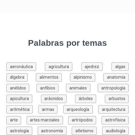
Palabras por temas
aeronáutica
agricultura
ajedrez
algas
álgebra
alimentos
alpinismo
anatomía
anélidos
anfibios
animales
antropología
apicultura
arácnidos
árboles
arbustos
aritmética
armas
arqueología
arquitectura
arte
artes marciales
artrópodos
astrofísica
astrología
astronomía
atletismo
audiología