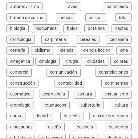
automovilismo
aves
baloncesto
batería de cocina
bebida
béisbol
billar
biología
bioquímica
bolos
botánica
cactos
cardiología
carpintería
cereales
cerrajería
cetrería
ciclismo
ciencia
ciencia ficción
cine
cinegética
cinología
cirugía
ciudades
colores
comercio
comunicación
constelaciones
construcción
contabilidad
continentes
cosmética
cosmología
costura
cristianismo
cronología
crustáceos
cubertería
cultura
danza
deporte
derecho
días de la semana
dinosaurios
diseño
ecología
economía
edafología
educación
electricidad
electrónica