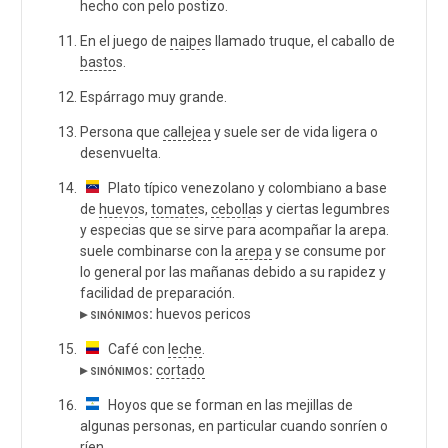
hecho con pelo postizo.
En el juego de
naipe
s llamado truque, el caballo de
basto
s.
Espárrago muy grande.
Persona que
callejea
y suele ser de vida ligera o
desenvuelta.
Plato típico venezolano y colombiano a base
de
huevo
s,
tomate
s,
cebolla
s y ciertas legumbres
y especias que se sirve para acompañar la arepa.
suele combinarse con la
arepa
y se consume por
lo general por las mañanas debido a su rapidez y
facilidad de preparación.
▸ sinónimos:
huevos pericos
Café con
leche
.
▸ sinónimos:
cortado
Hoyos que se forman en las mejillas de
algunas personas, en particular cuando sonríen o
ríen.