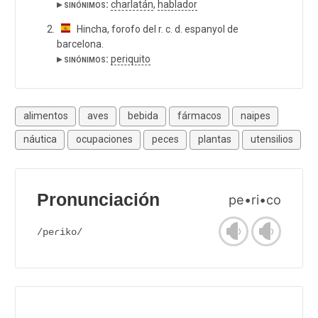
▸ sinónimos:
charlatán
,
hablador
Hincha, forofo del r. c. d. espanyol de
barcelona.
▸ sinónimos:
periquito
alimentos
aves
bebida
fármacos
naipes
náutica
ocupaciones
peces
plantas
utensilios
Pronunciación
pe•ri•co
/peɾiko/