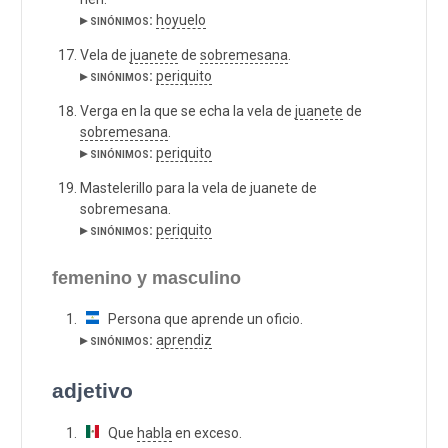
▸ sinónimos:
hoyuelo
Vela de
juanete
de
sobremesana
.
▸ sinónimos:
periquito
Verga en la que se echa la vela de
juanete
de
sobremesana
.
▸ sinónimos:
periquito
Mastelerillo para la vela de juanete de
sobremesana.
▸ sinónimos:
periquito
femenino y masculino
Persona que aprende un oficio.
▸ sinónimos:
aprendiz
adjetivo
Que
habla
en exceso.