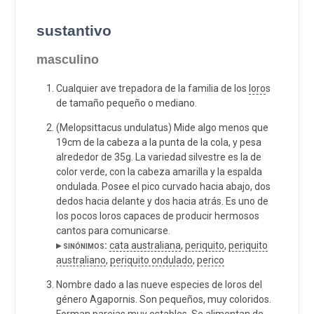
sustantivo
masculino
Cualquier ave trepadora de la familia de los
loro
s
de tamaño pequeño o mediano.
(Melopsittacus undulatus) Mide algo menos que
19cm de la cabeza a la punta de la cola, y pesa
alrededor de 35g. La variedad silvestre es la de
color verde, con la cabeza amarilla y la espalda
ondulada. Posee el pico curvado hacia abajo, dos
dedos hacia delante y dos hacia atrás. Es uno de
los pocos loros capaces de producir hermosos
cantos para comunicarse.
▸ sinónimos:
cata australiana
,
periquito
,
periquito
australiano
,
periquito ondulado
,
perico
Nombre dado a las nueve especies de loros del
género Agapornis. Son pequeños, muy coloridos.
Forman parejas muy estables. Se alimentan de