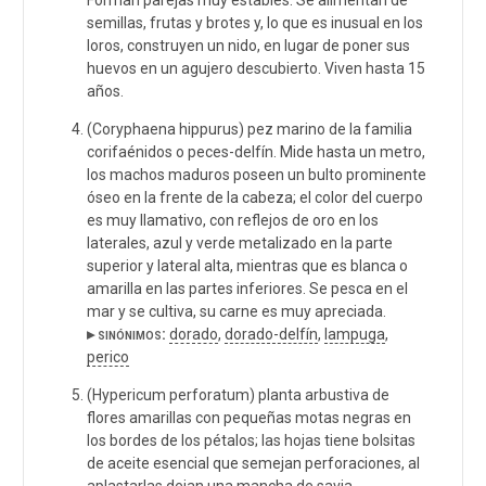
semillas, frutas y brotes y, lo que es inusual en los
loros, construyen un nido, en lugar de poner sus
huevos en un agujero descubierto. Viven hasta 15
años.
(Coryphaena hippurus) pez marino de la familia
corifaénidos o peces-delfín. Mide hasta un metro,
los machos maduros poseen un bulto prominente
óseo en la frente de la cabeza; el color del cuerpo
es muy llamativo, con reflejos de oro en los
laterales, azul y verde metalizado en la parte
superior y lateral alta, mientras que es blanca o
amarilla en las partes inferiores. Se pesca en el
mar y se cultiva, su carne es muy apreciada.
▸ sinónimos:
dorado
,
dorado-delfín
,
lampuga
,
perico
(Hypericum perforatum) planta arbustiva de
flores amarillas con pequeñas motas negras en
los bordes de los pétalos; las hojas tiene bolsitas
de aceite esencial que semejan perforaciones, al
aplastarlas dejan una mancha de savia