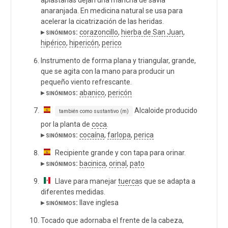
anaranjada. En medicina natural se usa para
acelerar la cicatrización de las heridas.
▸ sinónimos:
corazoncillo
,
hierba de San Juan
,
hipérico
,
hipericón
,
perico
Instrumento de forma plana y triangular, grande,
que se agita con la mano para producir un
pequeño viento refrescante.
▸ sinónimos:
abanico
,
pericón
Alcaloide producido
también como sustantivo (m)
por la planta de
coca
.
▸ sinónimos:
cocaína
,
farlopa
,
perica
Recipiente grande y con tapa para orinar.
▸ sinónimos:
bacinica
,
orinal
,
pato
Llave para manejar
tuerca
s que se adapta a
diferentes medidas.
▸ sinónimos:
llave inglesa
Tocado que adornaba el frente de la cabeza,