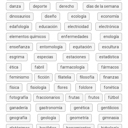
danza
deporte
derecho
días de la semana
dinosaurios
diseño
ecología
economía
edafología
educación
electricidad
electrónica
elementos químicos
enfermedades
enología
enseñanza
entomología
equitación
escultura
esgrima
especias
estaciones
estadística
ética
fabril
farmacología
fármacos
feminismo
ficción
filatelia
filosofía
finanzas
física
fisiología
flores
folclore
fonética
fotografía
fraccionarios
frutas
frutos
fútbol
ganadería
gastronomía
genética
gentilicios
geografía
geología
geometría
gimnasia
glotónimos
heráldica
herramientas
hidrología