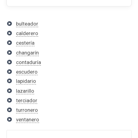
bulteador
calderero
cestería
changarín
contaduría
escudero
lapidario
lazarillo
terciador
turronero
ventanero