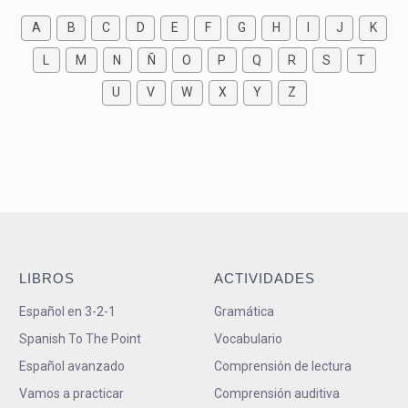
A
B
C
D
E
F
G
H
I
J
K
L
M
N
Ñ
O
P
Q
R
S
T
U
V
W
X
Y
Z
LIBROS
ACTIVIDADES
Español en 3-2-1
Gramática
Spanish To The Point
Vocabulario
Español avanzado
Comprensión de lectura
Vamos a practicar
Comprensión auditiva