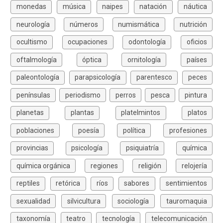
monedas
música
naipes
natación
náutica
neurología
números
numismática
nutrición
ocultismo
ocupaciones
odontología
oficios
oftalmología
óptica
ornitología
países
paleontología
parapsicología
parentesco
peces
penínsulas
periodismo
perros
pesca
pintura
planetas
plantas
platelmintos
platos
poblaciones
poesía
política
profesiones
provincias
psicología
psiquiatría
química
química orgánica
regiones
religión
relojería
reptiles
retórica
ríos
sabores
sentimientos
sexualidad
silvicultura
sociología
tauromaquia
taxonomía
teatro
tecnología
telecomunicación