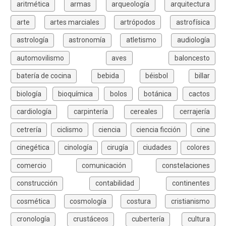
aritmética
armas
arqueología
arquitectura
arte
artes marciales
artrópodos
astrofísica
astrología
astronomía
atletismo
audiología
automovilismo
aves
baloncesto
batería de cocina
bebida
béisbol
billar
biología
bioquímica
bolos
botánica
cactos
cardiología
carpintería
cereales
cerrajería
cetrería
ciclismo
ciencia
ciencia ficción
cine
cinegética
cinología
cirugía
ciudades
colores
comercio
comunicación
constelaciones
construcción
contabilidad
continentes
cosmética
cosmología
costura
cristianismo
cronología
crustáceos
cubertería
cultura