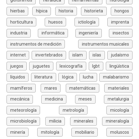
hierbas
hípica
historia
historieta
hongos
horticultura
huesos
ictiología
imprenta
industria
informática
ingeniería
insectos
instrumentos de medición
instrumentos musicales
internet
invertebrados
islam
islas
judaísmo
juegos
juguetes
lexicografía
lgbt
lingüística
líquidos
literatura
lógica
lucha
malabarismo
mamíferos
mares
matemáticas
materiales
mecánica
medicina
meses
metalurgia
meteorología
metrología
micología
microbiología
milicia
minerales
mineralogía
minería
mitología
mobiliario
moluscos