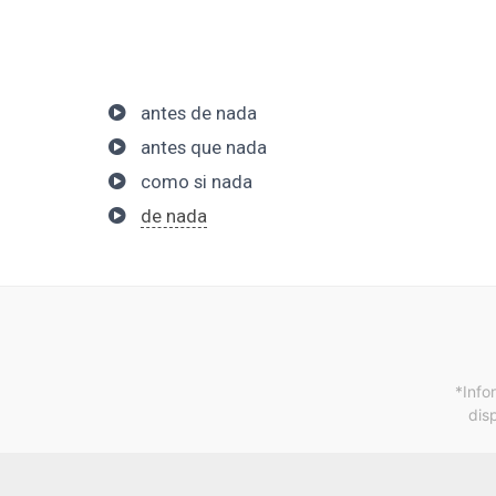
antes de nada
antes que nada
como si nada
de nada
*Info
dis