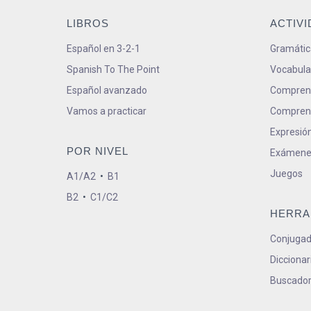
LIBROS
ACTIV
Español en 3-2-1
Gramátic
Spanish To The Point
Vocabula
Español avanzado
Comprens
Vamos a practicar
Comprens
Expresión
POR NIVEL
Exámene
Juegos
A1/A2
•
B1
B2
•
C1/C2
HERRA
Conjugad
Diccionar
Buscador