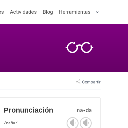
os
Actividades
Blog
Herramientas
Compartir
Pronunciación
na•da
/naða/