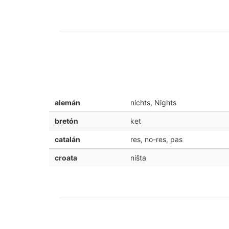
alemán
nichts, Nights
bretón
ket
catalán
res, no-res, pas
croata
ništa