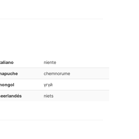
taliano
niente
mapuche
chemnorume
mongol
үгүй
neerlandés
niets