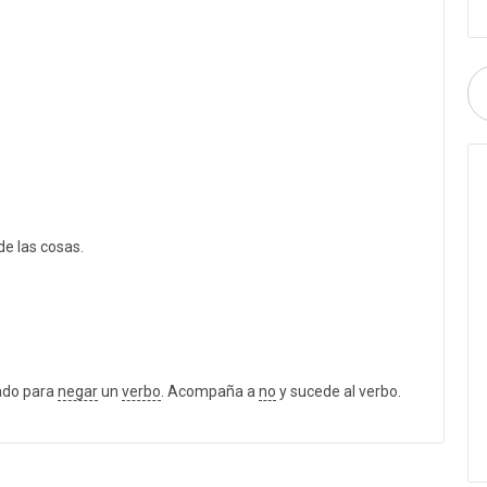
de las cosas.
ado para
negar
un
verbo
. Acompaña a
no
y sucede al verbo.