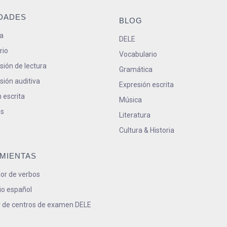
IDADES
BLOG
a
DELE
rio
Vocabulario
ión de lectura
Gramática
ión auditiva
Expresión escrita
 escrita
Música
s
Literatura
Cultura & Historia
MIENTAS
or de verbos
io español
 de centros de examen DELE