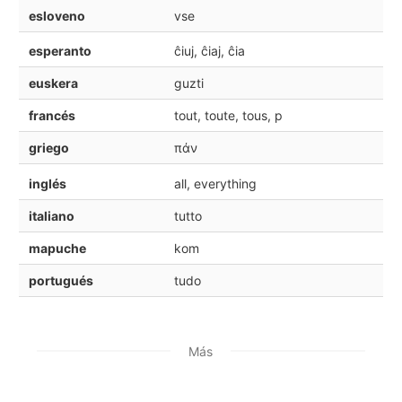
esloveno
vse
esperanto
ĉiuj, ĉiaj, ĉia
euskera
guzti
francés
tout, toute, tous, p
griego
πάν
inglés
all, everything
italiano
tutto
mapuche
kom
portugués
tudo
Más