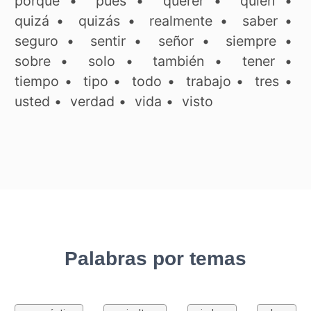
porque
•
pues
•
querer
•
quien
•
quizá
•
quizás
•
realmente
•
saber
•
seguro
•
sentir
•
señor
•
siempre
•
sobre
•
solo
•
también
•
tener
•
tiempo
•
tipo
•
todo
•
trabajo
•
tres
•
usted
•
verdad
•
vida
•
visto
Palabras por temas