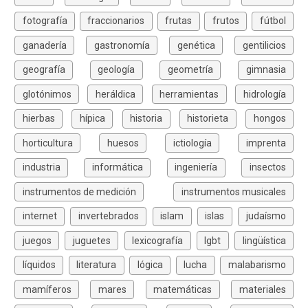
fotografía
fraccionarios
frutas
frutos
fútbol
ganadería
gastronomía
genética
gentilicios
geografía
geología
geometría
gimnasia
glotónimos
heráldica
herramientas
hidrología
hierbas
hípica
historia
historieta
hongos
horticultura
huesos
ictiología
imprenta
industria
informática
ingeniería
insectos
instrumentos de medición
instrumentos musicales
internet
invertebrados
islam
islas
judaísmo
juegos
juguetes
lexicografía
lgbt
lingüística
líquidos
literatura
lógica
lucha
malabarismo
mamíferos
mares
matemáticas
materiales