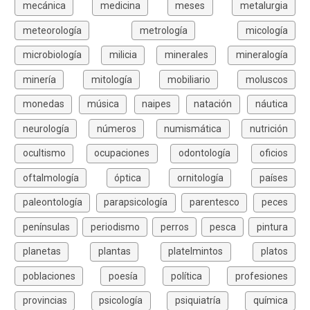
mecánica
medicina
meses
metalurgia
meteorología
metrología
micología
microbiología
milicia
minerales
mineralogía
minería
mitología
mobiliario
moluscos
monedas
música
naipes
natación
náutica
neurología
números
numismática
nutrición
ocultismo
ocupaciones
odontología
oficios
oftalmología
óptica
ornitología
países
paleontología
parapsicología
parentesco
peces
penínsulas
periodismo
perros
pesca
pintura
planetas
plantas
platelmintos
platos
poblaciones
poesía
política
profesiones
provincias
psicología
psiquiatría
química