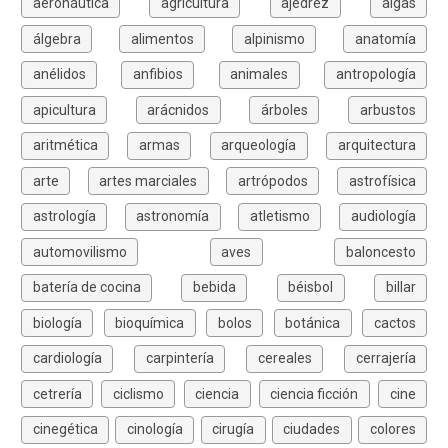
aeronáutica
agricultura
ajedrez
algas
álgebra
alimentos
alpinismo
anatomía
anélidos
anfibios
animales
antropología
apicultura
arácnidos
árboles
arbustos
aritmética
armas
arqueología
arquitectura
arte
artes marciales
artrópodos
astrofísica
astrología
astronomía
atletismo
audiología
automovilismo
aves
baloncesto
batería de cocina
bebida
béisbol
billar
biología
bioquímica
bolos
botánica
cactos
cardiología
carpintería
cereales
cerrajería
cetrería
ciclismo
ciencia
ciencia ficción
cine
cinegética
cinología
cirugía
ciudades
colores