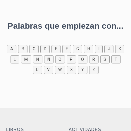
Palabras que empiezan con...
A
B
C
D
E
F
G
H
I
J
K
L
M
N
Ñ
O
P
Q
R
S
T
U
V
W
X
Y
Z
LIBROS
ACTIVIDADES