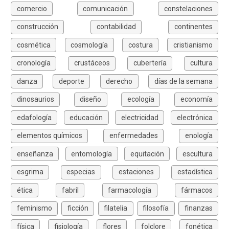
comercio
comunicación
constelaciones
construcción
contabilidad
continentes
cosmética
cosmología
costura
cristianismo
cronología
crustáceos
cubertería
cultura
danza
deporte
derecho
días de la semana
dinosaurios
diseño
ecología
economía
edafología
educación
electricidad
electrónica
elementos químicos
enfermedades
enología
enseñanza
entomología
equitación
escultura
esgrima
especias
estaciones
estadística
ética
fabril
farmacología
fármacos
feminismo
ficción
filatelia
filosofía
finanzas
física
fisiología
flores
folclore
fonética