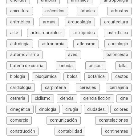
apicultura
arácnidos
árboles
arbustos
aritmética
armas
arqueología
arquitectura
arte
artes marciales
artrópodos
astrofísica
astrología
astronomía
atletismo
audiología
automovilismo
aves
baloncesto
batería de cocina
bebida
béisbol
billar
biología
bioquímica
bolos
botánica
cactos
cardiología
carpintería
cereales
cerrajería
cetrería
ciclismo
ciencia
ciencia ficción
cine
cinegética
cinología
cirugía
ciudades
colores
comercio
comunicación
constelaciones
construcción
contabilidad
continentes