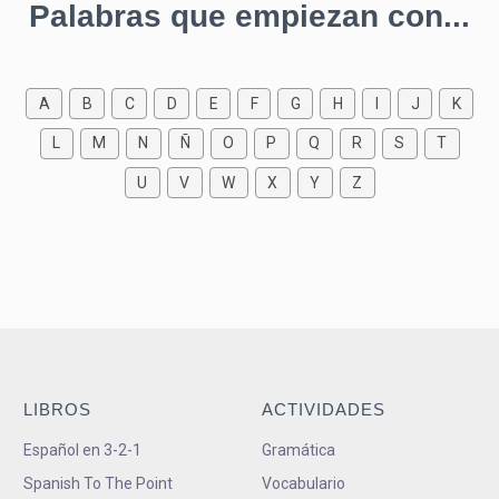
Palabras que empiezan con...
A
B
C
D
E
F
G
H
I
J
K
L
M
N
Ñ
O
P
Q
R
S
T
U
V
W
X
Y
Z
LIBROS
ACTIVIDADES
Español en 3-2-1
Gramática
Spanish To The Point
Vocabulario