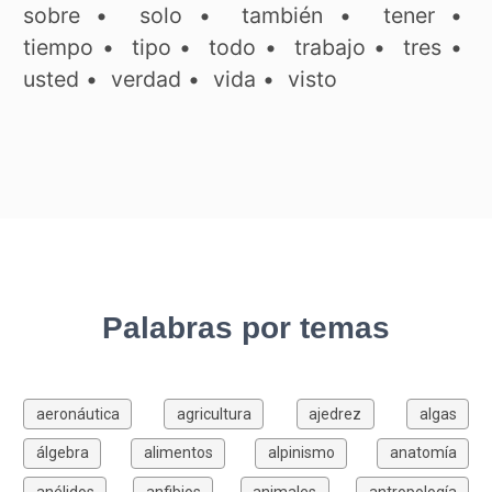
sobre
•
solo
•
también
•
tener
•
tiempo
•
tipo
•
todo
•
trabajo
•
tres
•
usted
•
verdad
•
vida
•
visto
Palabras por temas
aeronáutica
agricultura
ajedrez
algas
álgebra
alimentos
alpinismo
anatomía
anélidos
anfibios
animales
antropología