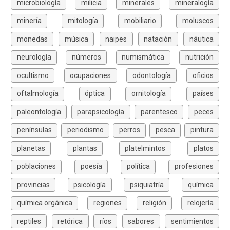
microbiología
milicia
minerales
mineralogía
minería
mitología
mobiliario
moluscos
monedas
música
naipes
natación
náutica
neurología
números
numismática
nutrición
ocultismo
ocupaciones
odontología
oficios
oftalmología
óptica
ornitología
países
paleontología
parapsicología
parentesco
peces
penínsulas
periodismo
perros
pesca
pintura
planetas
plantas
platelmintos
platos
poblaciones
poesía
política
profesiones
provincias
psicología
psiquiatría
química
química orgánica
regiones
religión
relojería
reptiles
retórica
ríos
sabores
sentimientos