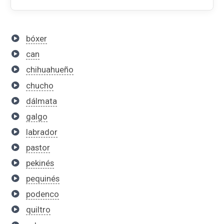
bóxer
can
chihuahueño
chucho
dálmata
galgo
labrador
pastor
pekinés
pequinés
podenco
quiltro