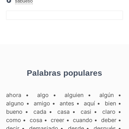
sabueso
Palabras populares
ahora
•
algo
•
alguien
•
algún
•
alguno
•
amigo
•
antes
•
aquí
•
bien
•
bueno
•
cada
•
casa
•
casi
•
claro
•
como
•
cosa
•
creer
•
cuando
•
deber
•
decir
•
demasiado
•
desde
•
después
•