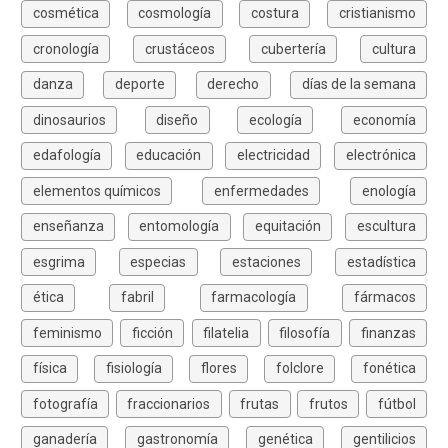
cosmética
cosmología
costura
cristianismo
cronología
crustáceos
cubertería
cultura
danza
deporte
derecho
días de la semana
dinosaurios
diseño
ecología
economía
edafología
educación
electricidad
electrónica
elementos químicos
enfermedades
enología
enseñanza
entomología
equitación
escultura
esgrima
especias
estaciones
estadística
ética
fabril
farmacología
fármacos
feminismo
ficción
filatelia
filosofía
finanzas
física
fisiología
flores
folclore
fonética
fotografía
fraccionarios
frutas
frutos
fútbol
ganadería
gastronomía
genética
gentilicios