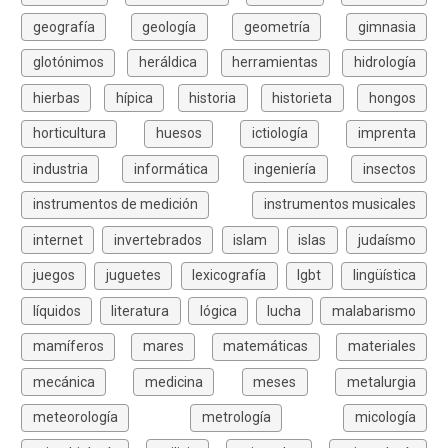
geografía
geología
geometría
gimnasia
glotónimos
heráldica
herramientas
hidrología
hierbas
hípica
historia
historieta
hongos
horticultura
huesos
ictiología
imprenta
industria
informática
ingeniería
insectos
instrumentos de medición
instrumentos musicales
internet
invertebrados
islam
islas
judaísmo
juegos
juguetes
lexicografía
lgbt
lingüística
líquidos
literatura
lógica
lucha
malabarismo
mamíferos
mares
matemáticas
materiales
mecánica
medicina
meses
metalurgia
meteorología
metrología
micología