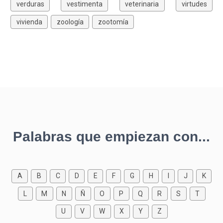
verduras
vestimenta
veterinaria
virtudes
vivienda
zoología
zootomía
Palabras que empiezan con...
A
B
C
D
E
F
G
H
I
J
K
L
M
N
Ñ
O
P
Q
R
S
T
U
V
W
X
Y
Z