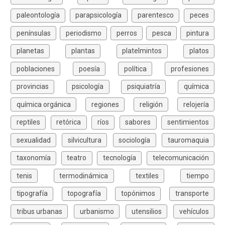
paleontología
parapsicología
parentesco
peces
penínsulas
periodismo
perros
pesca
pintura
planetas
plantas
platelmintos
platos
poblaciones
poesía
política
profesiones
provincias
psicología
psiquiatría
química
química orgánica
regiones
religión
relojería
reptiles
retórica
ríos
sabores
sentimientos
sexualidad
silvicultura
sociología
tauromaquia
taxonomía
teatro
tecnología
telecomunicación
tenis
termodinámica
textiles
tiempo
tipografía
topografía
topónimos
transporte
tribus urbanas
urbanismo
utensilios
vehículos