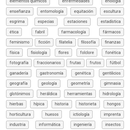
elementos químicos
enfermedades
enología
enseñanza
entomología
equitación
escultura
esgrima
especias
estaciones
estadística
ética
fabril
farmacología
fármacos
feminismo
ficción
filatelia
filosofía
finanzas
física
fisiología
flores
folclore
fonética
fotografía
fraccionarios
frutas
frutos
fútbol
ganadería
gastronomía
genética
gentilicios
geografía
geología
geometría
gimnasia
glotónimos
heráldica
herramientas
hidrología
hierbas
hípica
historia
historieta
hongos
horticultura
huesos
ictiología
imprenta
industria
informática
ingeniería
insectos