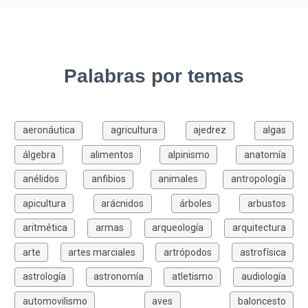
Palabras por temas
aeronáutica
agricultura
ajedrez
algas
álgebra
alimentos
alpinismo
anatomía
anélidos
anfibios
animales
antropología
apicultura
arácnidos
árboles
arbustos
aritmética
armas
arqueología
arquitectura
arte
artes marciales
artrópodos
astrofísica
astrología
astronomía
atletismo
audiología
automovilismo
aves
baloncesto