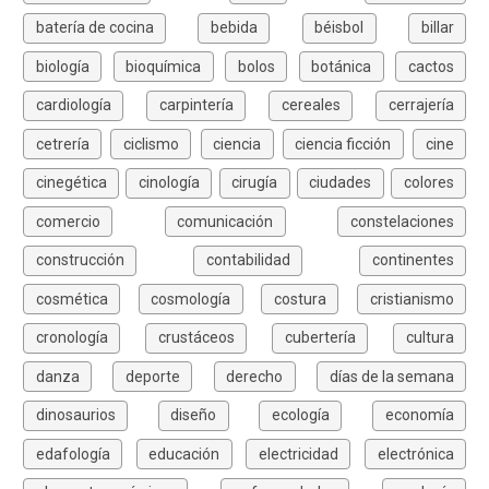
batería de cocina
bebida
béisbol
billar
biología
bioquímica
bolos
botánica
cactos
cardiología
carpintería
cereales
cerrajería
cetrería
ciclismo
ciencia
ciencia ficción
cine
cinegética
cinología
cirugía
ciudades
colores
comercio
comunicación
constelaciones
construcción
contabilidad
continentes
cosmética
cosmología
costura
cristianismo
cronología
crustáceos
cubertería
cultura
danza
deporte
derecho
días de la semana
dinosaurios
diseño
ecología
economía
edafología
educación
electricidad
electrónica