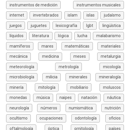
instrumentos de medición
instrumentos musicales
internet
invertebrados
islam
islas
judaísmo
juegos
juguetes
lexicografía
lgbt
lingüística
líquidos
literatura
lógica
lucha
malabarismo
mamíferos
mares
matemáticas
materiales
mecánica
medicina
meses
metalurgia
meteorología
metrología
micología
microbiología
milicia
minerales
mineralogía
minería
mitología
mobiliario
moluscos
monedas
música
naipes
natación
náutica
neurología
números
numismática
nutrición
ocultismo
ocupaciones
odontología
oficios
oftalmología
óptica
ornitología
países