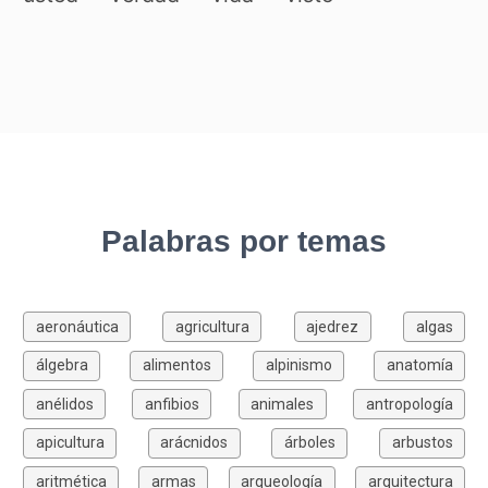
Palabras por temas
aeronáutica
agricultura
ajedrez
algas
álgebra
alimentos
alpinismo
anatomía
anélidos
anfibios
animales
antropología
apicultura
arácnidos
árboles
arbustos
aritmética
armas
arqueología
arquitectura