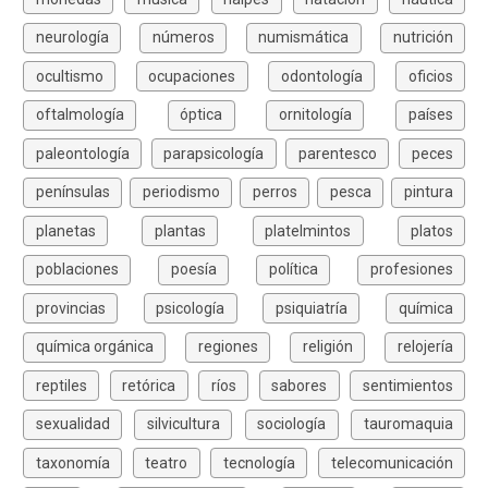
neurología
números
numismática
nutrición
ocultismo
ocupaciones
odontología
oficios
oftalmología
óptica
ornitología
países
paleontología
parapsicología
parentesco
peces
penínsulas
periodismo
perros
pesca
pintura
planetas
plantas
platelmintos
platos
poblaciones
poesía
política
profesiones
provincias
psicología
psiquiatría
química
química orgánica
regiones
religión
relojería
reptiles
retórica
ríos
sabores
sentimientos
sexualidad
silvicultura
sociología
tauromaquia
taxonomía
teatro
tecnología
telecomunicación