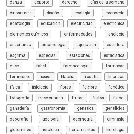
danza
deporte
derecho
días de la semana
dinosaurios
diseño
ecología
economía
edafología
educación
electricidad
electrónica
elementos químicos
enfermedades
enología
enseñanza
entomología
equitación
escultura
esgrima
especias
estaciones
estadística
ética
fabril
farmacología
fármacos
feminismo
ficción
filatelia
filosofía
finanzas
física
fisiología
flores
folclore
fonética
fotografía
fraccionarios
frutas
frutos
fútbol
ganadería
gastronomía
genética
gentilicios
geografía
geología
geometría
gimnasia
glotónimos
heráldica
herramientas
hidrología