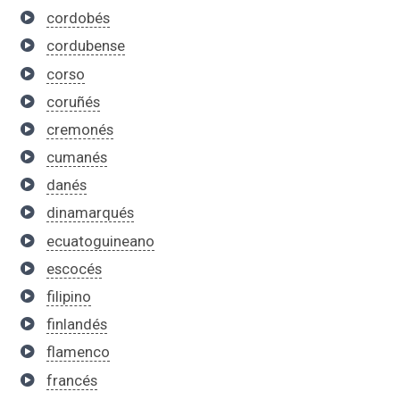
cordobés
cordubense
corso
coruñés
cremonés
cumanés
danés
dinamarqués
ecuatoguineano
escocés
filipino
finlandés
flamenco
francés