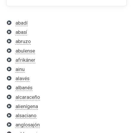
abadí
abasí
abruzo
abulense
afrikáner
ainu
alavés
albanés
alcaraceño
alienígena
alsaciano
anglosajón