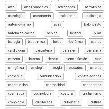
arte
artes marciales
artrópodos
astrofísica
astrología
astronomía
atletismo
audiología
automovilismo
aves
baloncesto
batería de cocina
bebida
béisbol
billar
biología
bioquímica
bolos
botánica
cactos
cardiología
carpintería
cereales
cerrajería
cetrería
ciclismo
ciencia
ciencia ficción
cine
cinegética
cinología
cirugía
ciudades
colores
comercio
comunicación
constelaciones
construcción
contabilidad
continentes
cosmética
cosmología
costura
cristianismo
cronología
crustáceos
cubertería
cultura