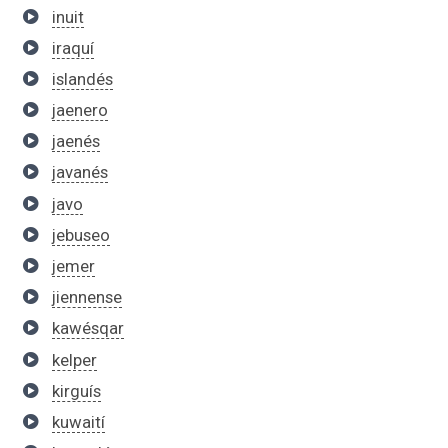
inuit
iraquí
islandés
jaenero
jaenés
javanés
javo
jebuseo
jemer
jiennense
kawésqar
kelper
kirguís
kuwaití