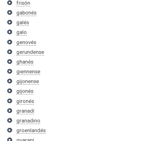
frisón
gabonés
galés
galo
genovés
gerundense
ghanés
giennense
gijonense
gijonés
gironés
granadí
granadino
groenlandés
guaraní