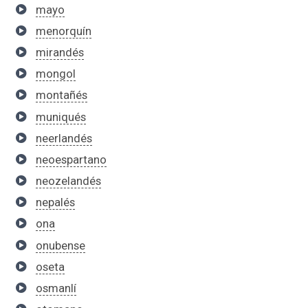
mayo
menorquín
mirandés
mongol
montañés
muniqués
neerlandés
neoespartano
neozelandés
nepalés
ona
onubense
oseta
osmanlí