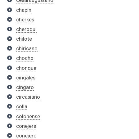
cesaraugustano
chapín
cherkés
cheroqui
chilote
chiricano
chocho
chonque
cingalés
cíngaro
circasiano
colla
colonense
conejera
conejero