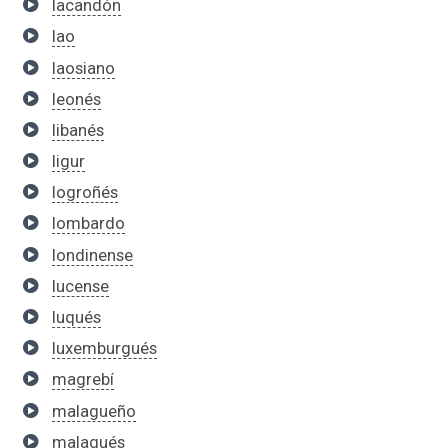
lacandón
lao
laosiano
leonés
libanés
ligur
logroñés
lombardo
londinense
lucense
luqués
luxemburgués
magrebí
malagueño
malagués