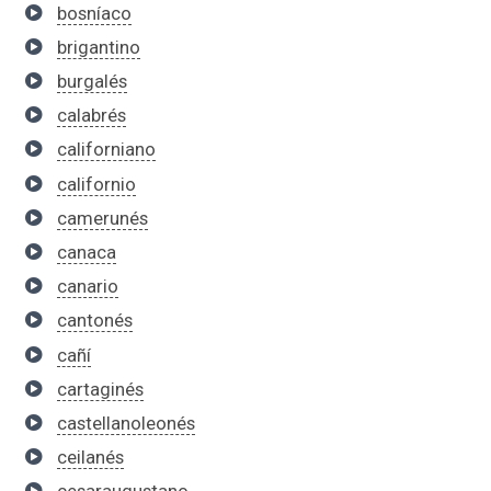
bosníaco
brigantino
burgalés
calabrés
californiano
californio
camerunés
canaca
canario
cantonés
cañí
cartaginés
castellanoleonés
ceilanés