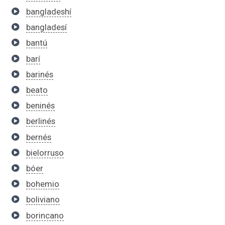
bangladeshí
bangladesí
bantú
barí
barinés
beato
beninés
berlinés
bernés
bielorruso
bóer
bohemio
boliviano
borincano