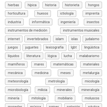
hierbas
hípica
historia
historieta
hongos
horticultura
huesos
ictiología
imprenta
industria
informática
ingeniería
insectos
instrumentos de medición
instrumentos musicales
internet
invertebrados
islam
islas
judaísmo
juegos
juguetes
lexicografía
lgbt
lingüística
líquidos
literatura
lógica
lucha
malabarismo
mamíferos
mares
matemáticas
materiales
mecánica
medicina
meses
metalurgia
meteorología
metrología
micología
microbiología
milicia
minerales
mineralogía
minería
mitología
mobiliario
moluscos
monedas
música
naipes
natación
náutica