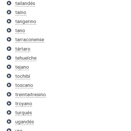
tailandés
taíno
tangerino
tano
tarraconense
tártaro
tehuelche
tejano
tochibí
toscano
treintaitresino
troyano
turqués
ugandés
uro