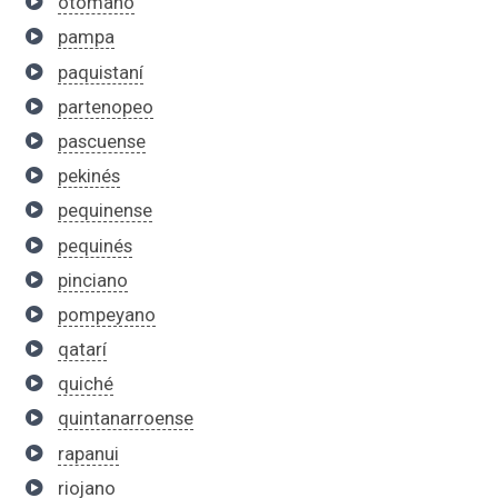
otomano
pampa
paquistaní
partenopeo
pascuense
pekinés
pequinense
pequinés
pinciano
pompeyano
qatarí
quiché
quintanarroense
rapanui
riojano