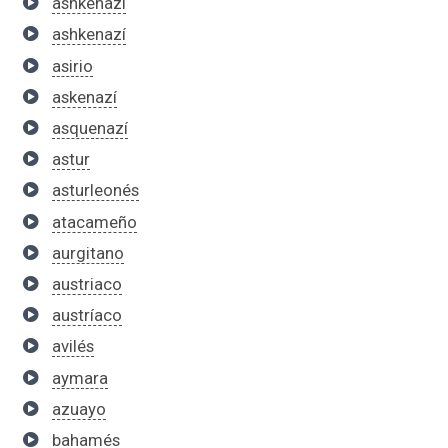
ashkenazi
ashkenazí
asirio
askenazí
asquenazí
astur
asturleonés
atacameño
aurgitano
austriaco
austríaco
avilés
aymara
azuayo
bahamés