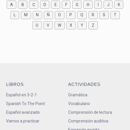
A
B
C
D
E
F
G
H
I
J
K
L
M
N
Ñ
O
P
Q
R
S
T
U
V
W
X
Y
Z
LIBROS
ACTIVIDADES
Español en 3-2-1
Gramática
Spanish To The Point
Vocabulario
Español avanzado
Comprensión de lectura
Vamos a practicar
Comprensión auditiva
Expresión escrita