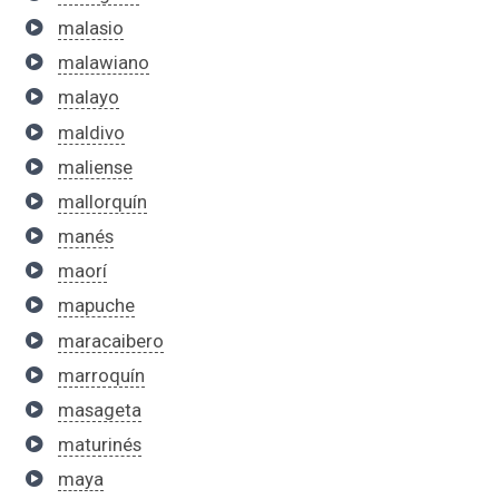
malasio
malawiano
malayo
maldivo
maliense
mallorquín
manés
maorí
mapuche
maracaibero
marroquín
masageta
maturinés
maya