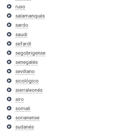
ruso
salamanqués
sardo
saudí
sefardí
segobrigense
senegalés
sevillano
sicológico
sierraleonés
siro
somalí
sorianense
sudanés