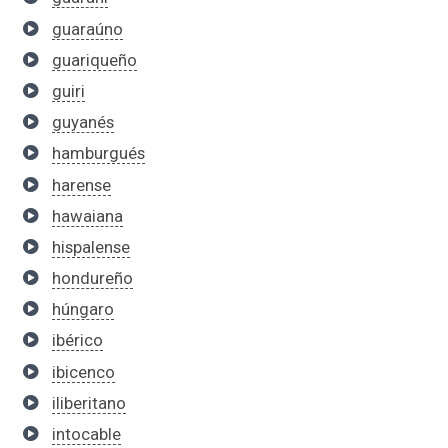
guaraúno
guariqueño
guiri
guyanés
hamburgués
harense
hawaiana
hispalense
hondureño
húngaro
ibérico
ibicenco
iliberitano
intocable