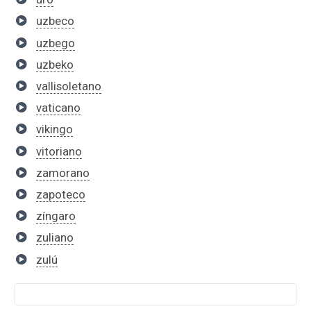
uzbeco
uzbego
uzbeko
vallisoletano
vaticano
vikingo
vitoriano
zamorano
zapoteco
zíngaro
zuliano
zulú