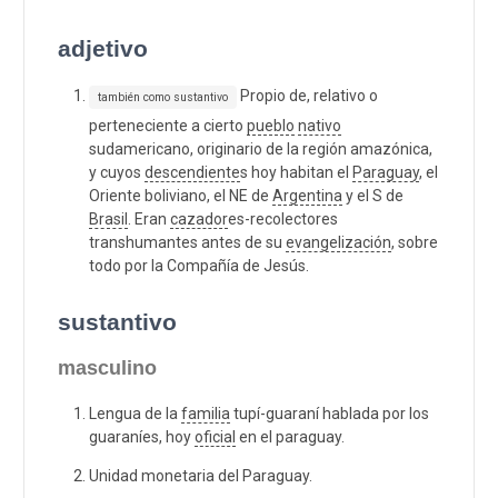
adjetivo
Propio de, relativo o
también como sustantivo
perteneciente a cierto
pueblo
nativo
sudamericano, originario de la región amazónica,
y cuyos
descendiente
s hoy habitan el
Paraguay
, el
Oriente boliviano, el NE de
Argentina
y el S de
Brasil
. Eran
cazador
es-recolectores
transhumantes antes de su
evangelización
, sobre
todo por la Compañía de Jesús.
sustantivo
masculino
Lengua de la
familia
tupí-guaraní hablada por los
guaraníes, hoy
oficial
en el paraguay.
Unidad monetaria del Paraguay.