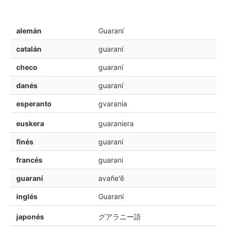
alemán
Guaraní
catalán
guaraní
checo
guaraní
danés
guaraní
esperanto
gvarania
euskera
guaraniera
finés
guaraní
francés
guarani
guaraní
avañe'ẽ
inglés
Guaraní
japonés
グアラニー語