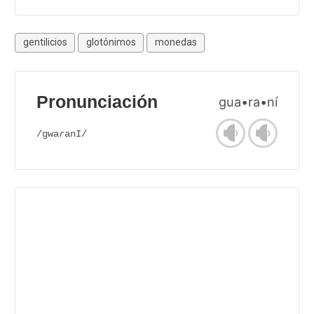
gentilicios
glotónimos
monedas
Pronunciación
gua•ra•ní
/gwaɾanI/