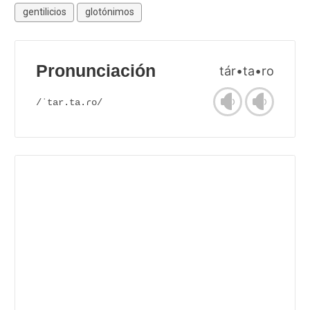
gentilicios
glotónimos
Pronunciación
tár•ta•ro
/ˈtar.ta.ɾo/