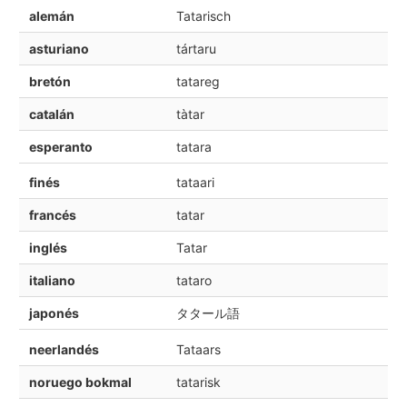
alemán
Tatarisch
asturiano
tártaru
bretón
tatareg
catalán
tàtar
esperanto
tatara
finés
tataari
francés
tatar
inglés
Tatar
italiano
tataro
japonés
タタール語
neerlandés
Tataars
noruego bokmal
tatarisk