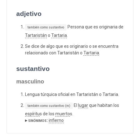
adjetivo
Persona que es originaria de
también como sustantivo
Tartaristán
o
Tartaria
.
Se dice de algo que es originario o se encuentra
relacionado con Tartaristán o
Tartaria
.
sustantivo
masculino
Lengua túrquica oficial en Tartaristán o Tartaria.
El
lugar
que habitan los
también como sustantivo (m)
espíritu
s de los
muerto
s.
▸ sinónimos:
infierno