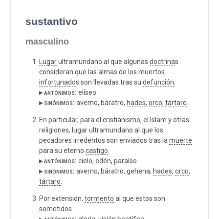
sustantivo
masculino
Lugar
ultramundano al que algunas
doctrina
s
consideran que las
alma
s de los
muerto
s
infortunado
s son llevadas tras su
defunción
.
▸ antónimos:
elíseo.
▸ sinónimos:
averno, báratro,
hades
,
orco
,
tártaro
.
En particular, para el cristianismo, el Islam y otras
religiones, lugar ultramundano al que los
pecadores irredentos son enviados tras la
muerte
para su eterno
castigo
.
▸ antónimos:
cielo
,
edén
,
paraíso
.
▸ sinónimos:
averno, báratro, gehena,
hades
,
orco
,
tártaro
.
Por extensión,
tormento
al que estos son
sometidos.
▸ antónimos:
gloria
, visión beatífica.