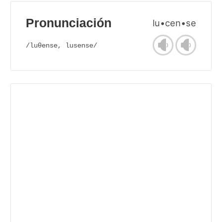
Pronunciación
lu•cen•se
/luθense, lusense/