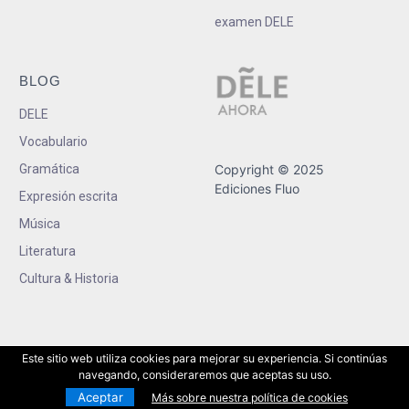
examen DELE
BLOG
DELE
Vocabulario
Gramática
Copyright © 2025
Ediciones Fluo
Expresión escrita
Música
Literatura
Cultura & Historia
Este sitio web utiliza cookies para mejorar su experiencia. Si continúas
navegando, consideraremos que aceptas su uso.
Aceptar
Más sobre nuestra política de cookies