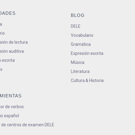
IDADES
BLOG
a
DELE
rio
Vocabulario
ión de lectura
Gramática
ión auditiva
Expresión escrita
 escrita
Música
s
Literatura
Cultura & Historia
MIENTAS
or de verbos
io español
 de centros de examen DELE