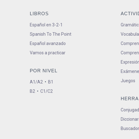
LIBROS
ACTIV
Español en 3-2-1
Gramátic
Spanish To The Point
Vocabula
Español avanzado
Comprens
Vamos a practicar
Comprens
Expresión
POR NIVEL
Exámene
Juegos
A1/A2
•
B1
B2
•
C1/C2
HERRA
Conjugad
Diccionar
Buscador