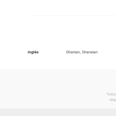
inglés
Ghanian, Ghanaian
*Info
dis