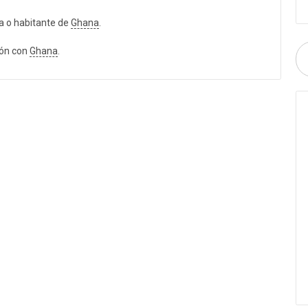
a o habitante de
Ghana
.
ión con
Ghana
.