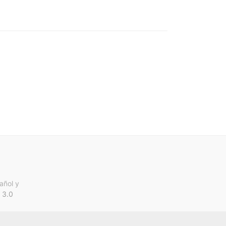
añol y
 3.0