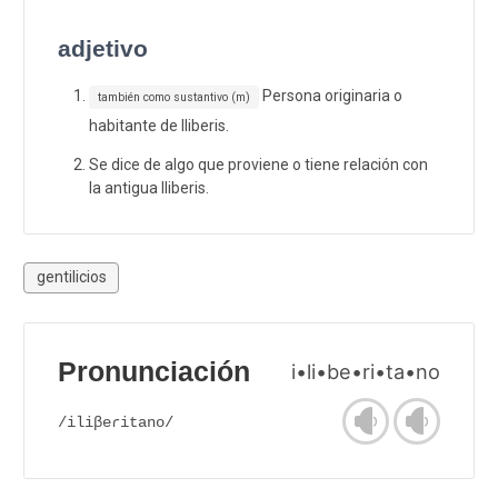
adjetivo
Persona originaria o
también como sustantivo (m)
habitante de Iliberis.
Se dice de algo que proviene o tiene relación con
la antigua Iliberis.
gentilicios
Pronunciación
i•li•be•ri•ta•no
/iliβeɾitano/