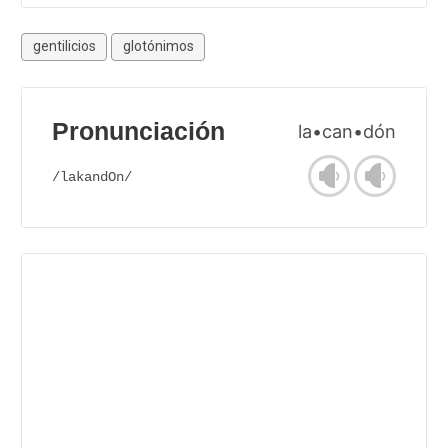
gentilicios
glotónimos
Pronunciación
la•can•dón
/lakandOn/