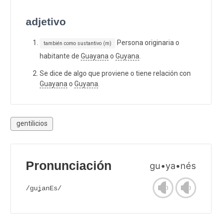
adjetivo
Persona originaria o
también como sustantivo (m)
habitante de
Guayana
o
Guyana
.
Se dice de algo que proviene o tiene relación con
Guayana
o
Guyana
.
gentilicios
Pronunciación
gu•ya•nés
/guʝanEs/