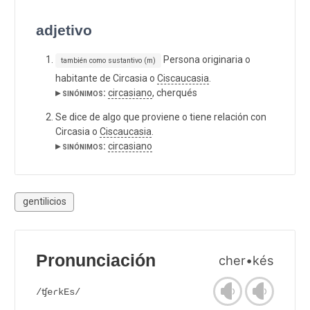
adjetivo
Persona originaria o
también como sustantivo (m)
habitante de Circasia o
Ciscaucasia
.
▸ sinónimos:
circasiano
, cherqués
Se dice de algo que proviene o tiene relación con
Circasia o
Ciscaucasia
.
▸ sinónimos:
circasiano
gentilicios
Pronunciación
cher•kés
/ʧeɾkEs/