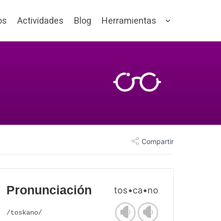
os
Actividades
Blog
Herramientas
Compartir
Pronunciación
tos•ca•no
/toskano/