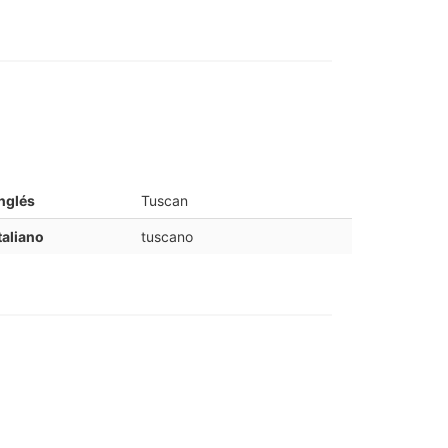
nglés
Tuscan
taliano
tuscano