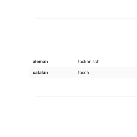
alemán
toskanisch
catalán
toscà