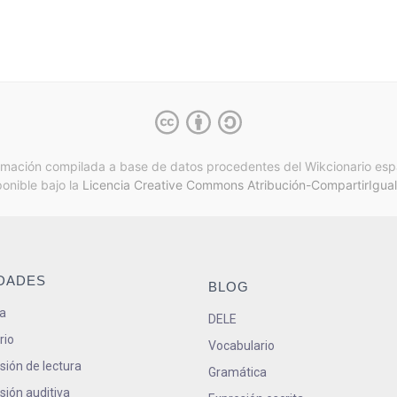
rmación compilada a base de datos procedentes del Wikcionario esp
ponible bajo la
Licencia Creative Commons Atribución-CompartirIgual
IDADES
BLOG
a
DELE
rio
Vocabulario
ión de lectura
Gramática
ión auditiva