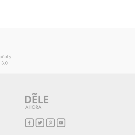
añol y
 3.0