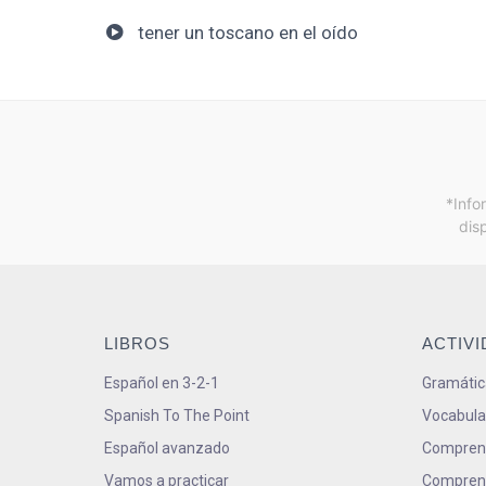
tener un toscano en el oído
*Info
dis
LIBROS
ACTIV
Español en 3-2-1
Gramátic
Spanish To The Point
Vocabula
Español avanzado
Comprens
Vamos a practicar
Comprens