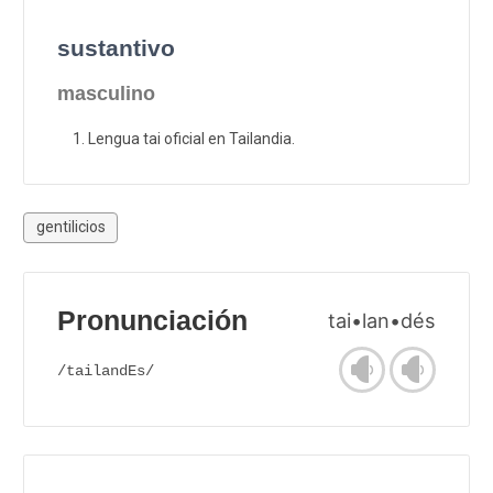
sustantivo
masculino
Lengua tai oficial en Tailandia.
gentilicios
Pronunciación
tai•lan•dés
/tailandEs/