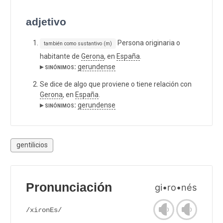
adjetivo
Persona originaria o
también como sustantivo (m)
habitante de
Gerona
, en
España
.
▸ sinónimos:
gerundense
Se dice de algo que proviene o tiene relación con
Gerona
, en
España
.
▸ sinónimos:
gerundense
gentilicios
Pronunciación
gi•ro•nés
/xiɾonEs/