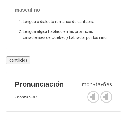
masculino
Lengua o
dialecto
romance
de cantabria.
Lengua
álgica
hablado en las provincias
canadiense
s de Quebec y Labrador por los innu.
gentilicios
Pronunciación
mon•ta•ñés
/montaɲEs/