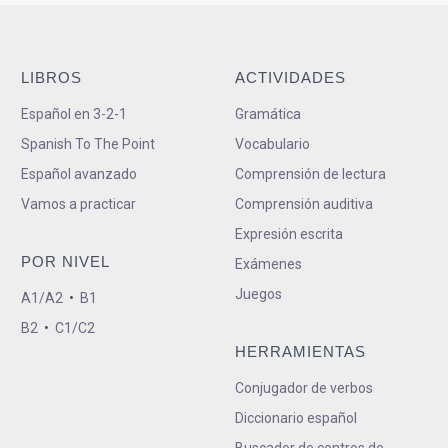
LIBROS
ACTIVIDADES
Español en 3-2-1
Gramática
Spanish To The Point
Vocabulario
Español avanzado
Comprensión de lectura
Vamos a practicar
Comprensión auditiva
Expresión escrita
POR NIVEL
Exámenes
Juegos
A1/A2
•
B1
B2
•
C1/C2
HERRAMIENTAS
Conjugador de verbos
Diccionario español
Buscador de centros de