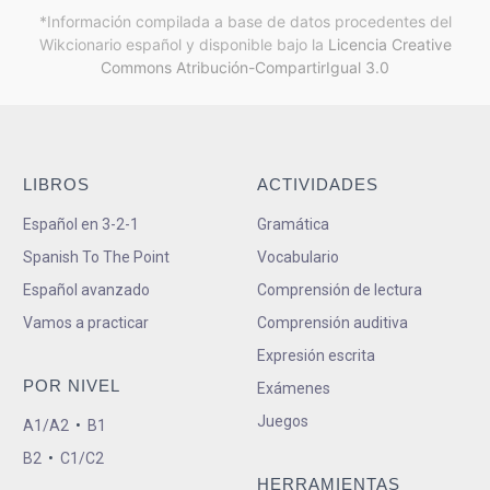
*Información compilada a base de datos procedentes del
Wikcionario español y
disponible bajo la
Licencia Creative
Commons Atribución-CompartirIgual 3.0
LIBROS
ACTIVIDADES
Español en 3-2-1
Gramática
Spanish To The Point
Vocabulario
Español avanzado
Comprensión de lectura
Vamos a practicar
Comprensión auditiva
Expresión escrita
POR NIVEL
Exámenes
Juegos
A1/A2
•
B1
B2
•
C1/C2
HERRAMIENTAS