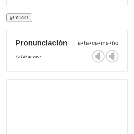
gentilicios
Pronunciación
a•ta•ca•me•ño
/atakameɲo/