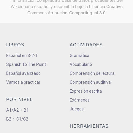
*Información compilada a base de datos procedentes del
Wikcionario español y
disponible bajo la
Licencia Creative
Commons Atribución-CompartirIgual 3.0
LIBROS
ACTIVIDADES
Español en 3-2-1
Gramática
Spanish To The Point
Vocabulario
Español avanzado
Comprensión de lectura
Vamos a practicar
Comprensión auditiva
Expresión escrita
POR NIVEL
Exámenes
Juegos
A1/A2
•
B1
B2
•
C1/C2
HERRAMIENTAS