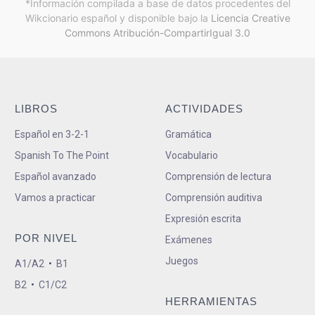
*Información compilada a base de datos procedentes del
Wikcionario español y
disponible bajo la
Licencia Creative
Commons Atribución-CompartirIgual 3.0
LIBROS
ACTIVIDADES
Español en 3-2-1
Gramática
Spanish To The Point
Vocabulario
Español avanzado
Comprensión de lectura
Vamos a practicar
Comprensión auditiva
Expresión escrita
POR NIVEL
Exámenes
Juegos
A1/A2
•
B1
B2
•
C1/C2
HERRAMIENTAS