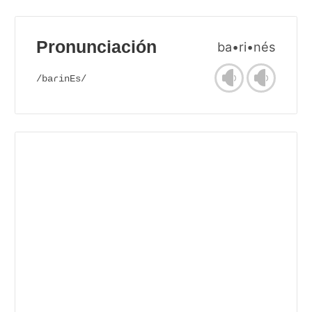
Pronunciación
ba•ri•nés
/baɾinEs/