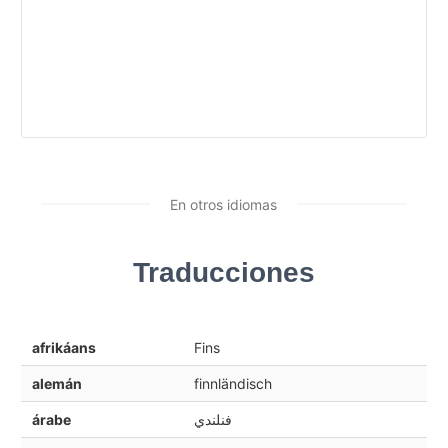
En otros idiomas
Traducciones
afrikáans
Fins
alemán
finnländisch
árabe
فنلندي