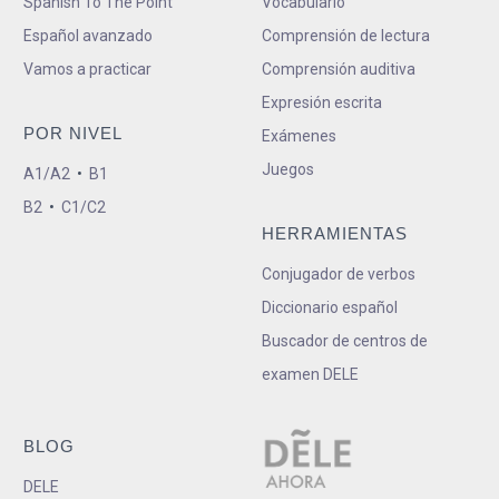
Spanish To The Point
Vocabulario
Español avanzado
Comprensión de lectura
Vamos a practicar
Comprensión auditiva
Expresión escrita
POR NIVEL
Exámenes
Juegos
A1/A2
•
B1
B2
•
C1/C2
HERRAMIENTAS
Conjugador de verbos
Diccionario español
Buscador de centros de
examen DELE
BLOG
DELE