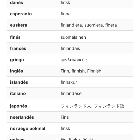
danés
finsk
esperanto
finna
euskera
finlandiera, suomiera, finera
finés
suomalainen
francés
finlandais
griego
φινλανδικός
inglés
Finn, finnish, Finnish
islandés
finnskur
italiano
finlandese
japonés
フィンランド人, フィンランド語
neerlandés
Fins
noruego bokmal
finsk
polaco
Fin, Finka, fiński