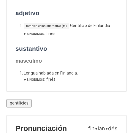
adjetivo
Gentilicio de Finlandia.
también como sustantivo (m)
▸ sinónimos:
finés
sustantivo
masculino
Lengua hablada en Finlandia.
▸ sinónimos:
finés
gentilicios
Pronunciación
fin•lan•dés