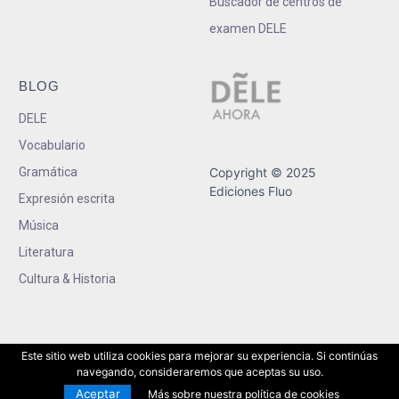
Buscador de centros de
examen DELE
BLOG
DELE
Vocabulario
Gramática
Copyright © 2025
Ediciones Fluo
Expresión escrita
Música
Literatura
Cultura & Historia
Este sitio web utiliza cookies para mejorar su experiencia. Si continúas
navegando, consideraremos que aceptas su uso.
Aceptar
Más sobre nuestra política de cookies