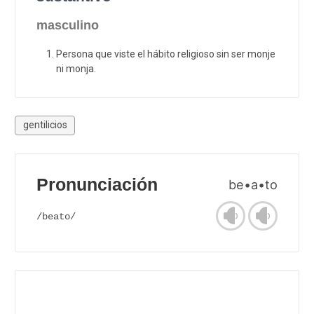
masculino
Persona que viste el hábito religioso sin ser monje
ni monja.
gentilicios
Pronunciación
be•a•to
/beato/